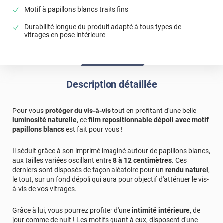
*****
Il y a 1850 jours
Motif à papillons blancs traits fins
Très bon produits facile à poser et très bon rendu
Durabilité longue du produit adapté à tous types de
vitrages en pose intérieure
*****
Il y a 1885 jours
Rien à dire, produit correspondant à mes attentes.
*****
Il y a 1890 jours
bien recu mon film papillon dans les délais trés tres bonne
Description détaillée
qualité et trés trés satisfaite aucun soucis coupe parfaite
encore merci a vous cordialement mme cheron ville nancy
Pour vous
protéger du vis-à-vis
tout en profitant d'une belle
*****
Il y a 1980 jours
luminosité naturelle
, ce
film repositionnable dépoli avec motif
Film autocollant motif papillons.
papillons blancs
est fait pour vous !
*****
Il y a 1909 jours
Il séduit grâce à son imprimé imaginé autour de papillons blancs,
Ce film est exactement ce qu'il représentait sur le site et
aux tailles variées oscillant entre
8 à 12 centimètres
. Ces
donc ma commande me donne entière satisfaction
derniers sont disposés de façon aléatoire pour un
rendu naturel
,
le tout, sur un fond dépoli qui aura pour objectif d'atténuer le vis-
*****
Il y a 1752 jours
à-vis de vos vitrages.
Ne tient pas sur la vitre
Grâce à lui, vous pourrez profiter d'une
intimité intérieure
, de
jour comme de nuit ! Les motifs quant à eux, disposent d'une