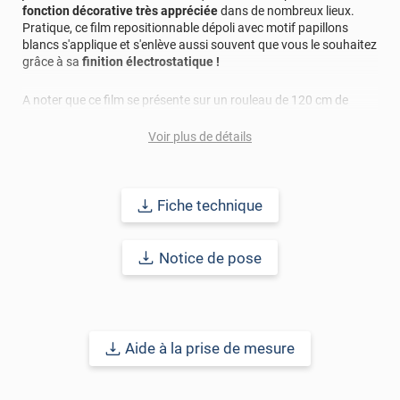
fonction décorative très appréciée
dans de nombreux lieux.
Pratique, ce film repositionnable dépoli avec motif papillons
blancs s'applique et s'enlève aussi souvent que vous le souhaitez
grâce à sa
finition électrostatique !
A noter que ce film se présente sur un rouleau de 120 cm de
hauteur (laize), pour une longueur pouvant atteindre les 50 m.
Voir plus de détails
Durabilité du produit : 2 ans.
Référence produit :
STAT677i
.
Fiche technique
Notice de pose
Aide à la prise de mesure