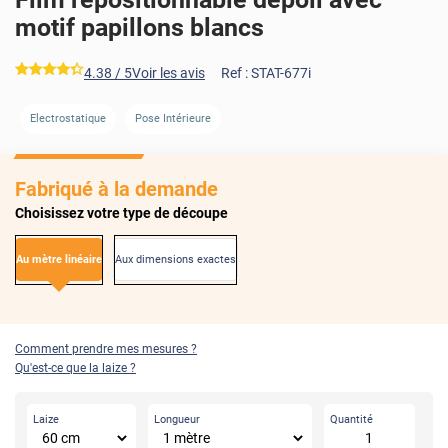
motif papillons blancs
*****
4.38
/ 5
Voir les avis
Ref :
STAT-677i
Electrostatique
Pose Intérieure
Fabriqué à la demande
Choisissez votre type de découpe
Au mètre linéaire
Aux dimensions exactes
Comment prendre mes mesures ?
Qu'est-ce que la laize ?
Laize
Longueur
Quantité