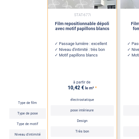
STAT-677i
Film repositionnable dépoli
Film
avec motif papillons blancs
fon
Passage lumière : excellent
Pass
Niveau d'intimité : très bon
Nive
Motif papillons blancs
Moti
à partir de
10
,42
€
*
le m²
électrostatique
Type de film
pose intérieure
Type de pose
Design
Type de motif
Très bon
Niveau d'intimité