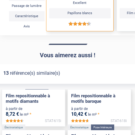
Excellent
Passage de lumière
Papillons blancs
Film 
Caractéristique
*****
Avis
Vous aimerez aussi !
13
référence(s) similaire(s)
Électrostatique
Pose Intérieure
Électrostatique
Film repositionnable à
Film repositionnable à
motifs diamants
motifs baroque
à partir de
à partir de
8
,72
€
10
,42
€
*
*
le m²
le m²
STAT-615i
STAT-618i
*****
*****
Électrostatique
Électrostatique
Pose Intérieure