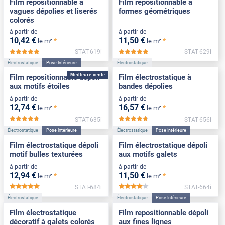
Film repositionnable à
Film repositionnable à
vagues dépolies et liserés
formes géométriques
colorés
à partir de
à partir de
10
,42
€
11
,50
€
*
*
le m²
le m²
STAT-619i
STAT-629i
*****
*****
Électrostatique
Pose Intérieure
Électrostatique
Meilleure vente
Film repositionnable dépoli
Film électrostatique à
aux motifs étoiles
bandes dépolies
à partir de
à partir de
12
,74
€
16
,57
€
*
*
le m²
le m²
STAT-635i
STAT-656i
*****
*****
Électrostatique
Pose Intérieure
Électrostatique
Pose Intérieure
Film électrostatique dépoli
Film électrostatique dépoli
motif bulles texturées
aux motifs galets
à partir de
à partir de
12
,94
€
11
,50
€
*
*
le m²
le m²
STAT-684i
STAT-664i
*****
*****
Électrostatique
Électrostatique
Pose Intérieure
Film électrostatique
Film repositionnable dépoli
décoratif à galets colorés
aux fines lignes