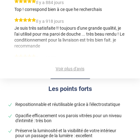
*****
Il y a 884 jours
Top ! correspond bien à ce que he recherchais
*****
Il y a 918 jours
Je suis très satisfaite !! toujours d'une grande qualité, je
l'ai utilisé pour ma paroi de douche ... très beau rendu ! Le
conditionnement pour la livraison est très bien fait. je
recommande
*****
Il y a 1127 jours
livraison et video explication très précis et facile à mettre
Voir plus d'avis
en œuvre. Le rendu est au top. Merci beaucoup
*****
Il y a 1521 jours
Les points forts
RAS..très bien
*****
Il y a 1636 jours
Repositionnable et réutilisable grâce à l'électrostatique
Le fait que les papillons soient placés de façon aléatoire,
permet une pose aisée et un joli visuel
Opacifie efficacement vos parois vitrées pour un niveau
d'intimité : très bon
*****
Il y a 1842 jours
Préserve la luminosité et la visibilité de votre intérieur
l'apprecie la qualité et le choix
pour un passage de la lumière : excellent