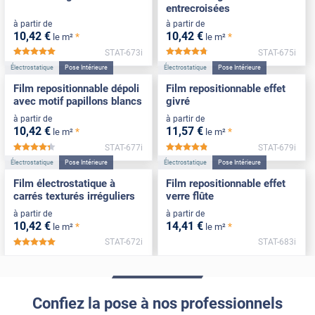
entrecroisées
à partir de
à partir de
10
,42
€
10
,42
€
*
*
le m²
le m²
STAT-673i
STAT-675i
*****
*****
Électrostatique
Pose Intérieure
Électrostatique
Pose Intérieure
Film repositionnable dépoli
Film repositionnable effet
avec motif papillons blancs
givré
à partir de
à partir de
10
,42
€
11
,57
€
*
*
le m²
le m²
STAT-677i
STAT-679i
*****
*****
Électrostatique
Pose Intérieure
Électrostatique
Pose Intérieure
Film électrostatique à
Film repositionnable effet
carrés texturés irréguliers
verre flûte
à partir de
à partir de
10
,42
€
14
,41
€
*
*
le m²
le m²
STAT-672i
STAT-683i
*****
Confiez la pose à nos professionnels