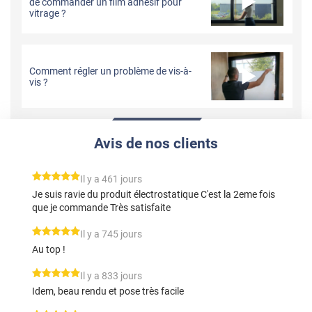
de commander un film adhésif pour
vitrage ?
Comment régler un problème de vis-à-
vis ?
Avis de nos clients
*****
Il y a 461 jours
Je suis ravie du produit électrostatique C'est la 2eme fois
que je commande Très satisfaite
*****
Il y a 745 jours
Au top !
*****
Il y a 833 jours
Idem, beau rendu et pose très facile