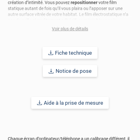
création d’intimité. Vous pouvez
repositionner
votre film
statique autant de fois qu’il vous plaira ou l’apposer sur une
autre surface vitrée de votre habitat. Le film électrostatique n’a
pas de colle ni revêtement adhésif
, ce qui n’altère pas le
support.
Voir plus de détails
Référence produit :
STAT645i
.
Fiche technique
Notice de pose
Aide à la prise de mesure
Chaque écran d’ordinateur/téléphone a un calibrage différent, il