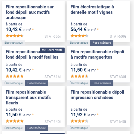
Film repositionnable sur
Film électrostatique à
fond dépoli aux motifs
dentelle motif vignes
arabesque
à partir de
à partir de
10
,42
€
56
,44
€
*
*
le m²
le m²
STAT-655i
STAT-609i
*****
*****
Électrostatique
Électrostatique
Pose Intérieure
Meilleure vente
Film repositionnable sur
Film repositionnable dépoli
fond dépoli à motif feuilles
à motifs marguerites
à partir de
à partir de
10
,42
€
11
,50
€
*
*
le m²
le m²
STAT-616i
STAT-630i
*****
*****
Électrostatique
Pose Intérieure
Électrostatique
Pose Intérieure
Film repositionnable
Film repositionnable dépoli
transparent aux motifs
impression orchidées
fleuris
à partir de
à partir de
11
,50
€
11
,92
€
*
*
le m²
le m²
STAT-640i
STAT-645i
*****
*****
Électrostatique
Pose Intérieure
Électrostatique