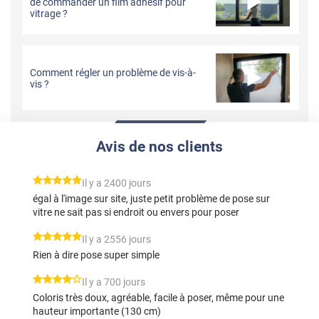
de commander un film adhésif pour
vitrage ?
Comment régler un problème de vis-à-
vis ?
Avis de nos clients
*****
Il y a 2400 jours
égal à l'image sur site, juste petit problème de pose sur
vitre ne sait pas si endroit ou envers pour poser
*****
Il y a 2556 jours
Rien à dire pose super simple
*****
Il y a 700 jours
Coloris très doux, agréable, facile à poser, même pour une
hauteur importante (130 cm)