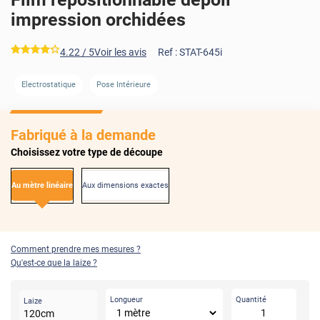
impression orchidées
*****
4.22
/ 5
Voir les avis
Ref :
STAT-645i
Electrostatique
Pose Intérieure
Fabriqué à la demande
Choisissez votre type de découpe
Au mètre linéaire
Aux dimensions exactes
Comment prendre mes mesures ?
Qu'est-ce que la laize ?
Longueur
Quantité
Laize
120
cm