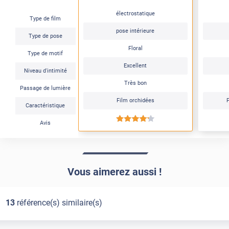
électrostatique
Type de film
pose intérieure
Type de pose
Floral
Type de motif
Excellent
Niveau d'intimité
Très bon
Passage de lumière
Film orchidées
P
Caractéristique
*****
Avis
Vous aimerez aussi !
13
référence(s) similaire(s)
Électrostatique
Électrostatique
Pose Intérieure