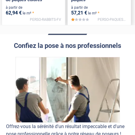
à partir de
à partir de
62
,94
€
57
,21
€
*
*
le m²
le m²
PERSO-RABBITS-FV
PERSO-PAQUES2-FV
*****
Confiez la pose à nos professionnels
Offrez-vous la sérénité d'un résultat impeccable et d'une
pose professionnelle grâce à notre réseau de poseurs !