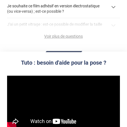
cet
votre film électrostatique pour vitre
films à
Je souhaite ce film adhésif en version électrostatique
article
personnaliser
(ou vice-versa) ; est-ce possible ?
demander un devis de pose
faire un devis
J'ai un petit vitrage : est-ce possible de modifier la taille
du motif pour l'adapter ?
Voir plus de questions
impression personnalisée
film à personnaliser
Tuto : besoin d'aide pour la pose ?