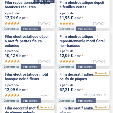
Meilleure vente
Film repositionnable dépoli
Film électrostatique dépoli
bambous réalistes
à feuilles vertes
à partir de
à partir de
12
,74
€
11
,95
€
*
*
le m²
le m²
STAT-642i
STAT-674i
*****
*****
Électrostatique
Pose Intérieure
Électrostatique
Pose Intérieure
Film électrostatique dépoli
Film électrostatique
à motifs petites fleurs
repositionnable motif floral
colorées
noir baroque
à partir de
à partir de
10
,42
€
12
,09
€
*
*
le m²
le m²
STAT-676i
STAT-669i
*****
*****
Électrostatique
Pose Intérieure
Électrostatique
Pose Intérieure
Nouveauté
Film électrostatique motif
Film décoratif adhésif motif
baroque noir à fleurs
oeufs de pâques
à partir de
à partir de
12
,09
€
57
,21
€
*
*
le m²
le m²
STAT-670i
PERSO-EGGS-FV
*****
Électrostatique
Pose Intérieure
Électrostatique
Pose Intérieure
Nouveauté
Nouveauté
Film décoratif motif lapins
Film décoratif ambiance
de pâques colorés
pâques