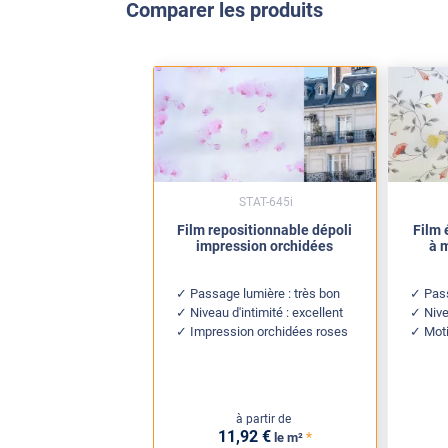
Comparer les produits
STAT-645i
Film repositionnable dépoli
Film 
impression orchidées
à m
Passage lumière : très bon
Pass
Niveau d'intimité : excellent
Nive
Impression orchidées roses
Moti
à partir de
11
,92
€
*
le m²