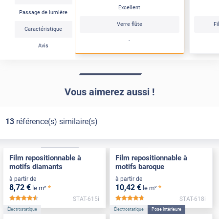
Excellent
Passage de lumière
Verre flûte
Fi
Caractéristique
-
Avis
Vous aimerez aussi !
13
référence(s) similaire(s)
Électrostatique
Pose Intérieure
Électrostatique
Film repositionnable à
Film repositionnable à
motifs diamants
motifs baroque
à partir de
à partir de
8
,72
€
10
,42
€
*
*
le m²
le m²
STAT-615i
STAT-618i
*****
*****
Électrostatique
Électrostatique
Pose Intérieure