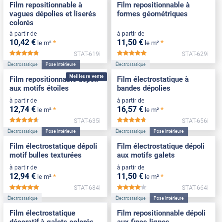
Film repositionnable à
Film repositionnable à
vagues dépolies et liserés
formes géométriques
colorés
à partir de
à partir de
10
,42
€
11
,50
€
*
*
le m²
le m²
STAT-619i
STAT-629i
*****
*****
Électrostatique
Pose Intérieure
Électrostatique
Meilleure vente
Film repositionnable dépoli
Film électrostatique à
aux motifs étoiles
bandes dépolies
à partir de
à partir de
12
,74
€
16
,57
€
*
*
le m²
le m²
STAT-635i
STAT-656i
*****
*****
Électrostatique
Pose Intérieure
Électrostatique
Pose Intérieure
Film électrostatique dépoli
Film électrostatique dépoli
motif bulles texturées
aux motifs galets
à partir de
à partir de
12
,94
€
11
,50
€
*
*
le m²
le m²
STAT-684i
STAT-664i
*****
*****
Électrostatique
Électrostatique
Pose Intérieure
Film électrostatique
Film repositionnable dépoli
décoratif à galets colorés
aux fines lignes