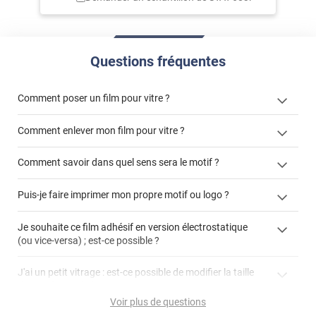
Questions fréquentes
Comment poser un film pour vitre ?
Comment enlever mon film pour vitre ?
Comment savoir dans quel sens sera le motif ?
enlever un film adhésif pour vitre
Puis-je faire imprimer mon propre motif ou logo ?
cet article
enlever et stocker
cet
votre film électrostatique pour vitre
films à
Je souhaite ce film adhésif en version électrostatique
article
personnaliser
(ou vice-versa) ; est-ce possible ?
demander un devis de pose
faire un devis
J'ai un petit vitrage : est-ce possible de modifier la taille
du motif pour l'adapter ?
Voir plus de questions
impression personnalisée