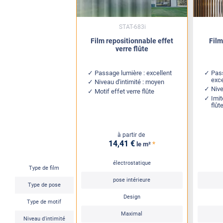
STAT-683i
Film repositionnable effet
Film
verre flûte
Passage lumière : excellent
Pass
exce
Niveau d'intimité : moyen
Nive
Motif effet verre flûte
Imit
flût
à partir de
14
,41
€
*
le m²
électrostatique
Type de film
pose intérieure
Type de pose
Design
Type de motif
Maximal
Niveau d'intimité