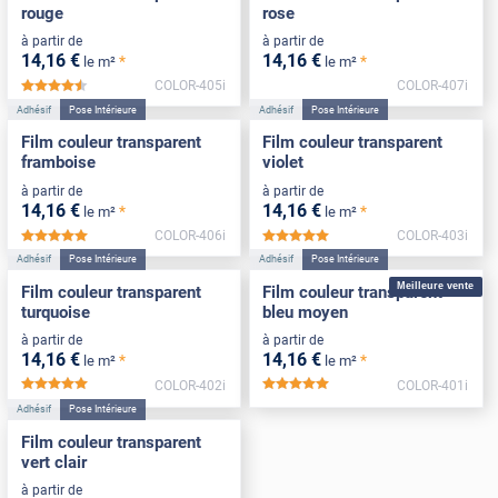
rouge
rose
à partir de
à partir de
14
,16
€
14
,16
€
*
*
le m²
le m²
COLOR-405i
COLOR-407i
*****
Adhésif
Pose Intérieure
Adhésif
Pose Intérieure
Film couleur transparent
Film couleur transparent
framboise
violet
à partir de
à partir de
14
,16
€
14
,16
€
*
*
le m²
le m²
COLOR-406i
COLOR-403i
*****
*****
Adhésif
Pose Intérieure
Adhésif
Pose Intérieure
Meilleure vente
Film couleur transparent
Film couleur transparent
turquoise
bleu moyen
à partir de
à partir de
14
,16
€
14
,16
€
*
*
le m²
le m²
COLOR-402i
COLOR-401i
*****
*****
Adhésif
Pose Intérieure
Film couleur transparent
vert clair
à partir de