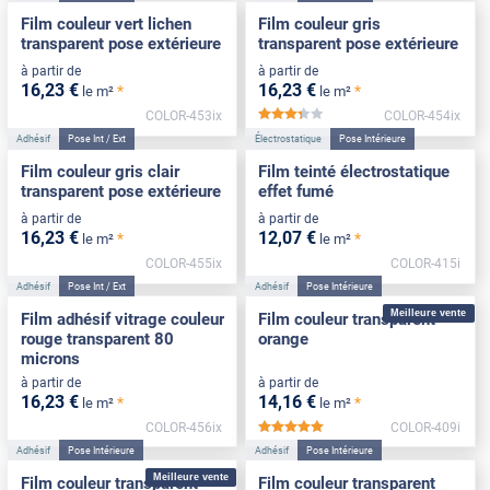
Film couleur vert lichen
Film couleur gris
transparent pose extérieure
transparent pose extérieure
à partir de
à partir de
16
,23
€
16
,23
€
*
*
le m²
le m²
COLOR-453ix
COLOR-454ix
*****
Adhésif
Pose Int / Ext
Électrostatique
Pose Intérieure
Film couleur gris clair
Film teinté électrostatique
transparent pose extérieure
effet fumé
à partir de
à partir de
16
,23
€
12
,07
€
*
*
le m²
le m²
COLOR-455ix
COLOR-415i
Adhésif
Pose Int / Ext
Adhésif
Pose Intérieure
Meilleure vente
Film adhésif vitrage couleur
Film couleur transparent
rouge transparent 80
orange
microns
à partir de
à partir de
16
,23
€
14
,16
€
*
*
le m²
le m²
COLOR-456ix
COLOR-409i
*****
Adhésif
Pose Intérieure
Adhésif
Pose Intérieure
Meilleure vente
Film couleur transparent
Film couleur transparent