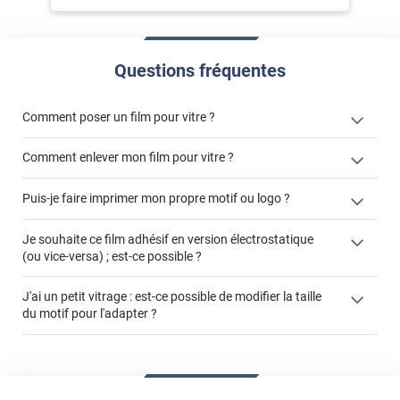
Questions fréquentes
Comment poser un film pour vitre ?
Comment enlever mon film pour vitre ?
Puis-je faire imprimer mon propre motif ou logo ?
enlever un film adhésif pour vitre
films à
Je souhaite ce film adhésif en version électrostatique
cet article
enlever et stocker
personnaliser
(ou vice-versa) ; est-ce possible ?
cet
votre film électrostatique pour vitre
article
faire un devis
J'ai un petit vitrage : est-ce possible de modifier la taille
du motif pour l'adapter ?
demander un devis de pose
impression personnalisée
film à personnaliser