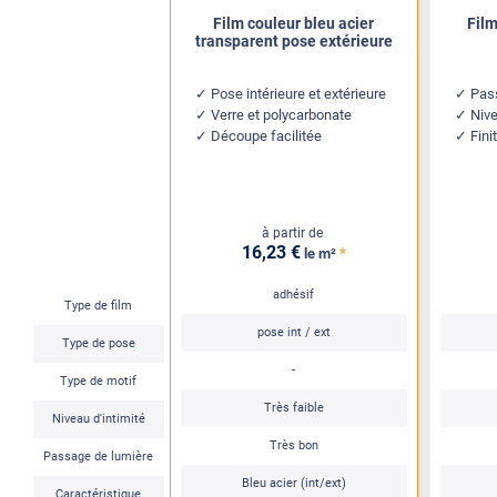
Film couleur bleu acier
Film
transparent pose extérieure
Pose intérieure et extérieure
Pass
Verre et polycarbonate
Nive
Découpe facilitée
Fini
à partir de
16
,23
€
*
le m²
adhésif
Type de film
pose int / ext
Type de pose
-
Type de motif
Très faible
Niveau d'intimité
Très bon
Passage de lumière
Bleu acier (int/ext)
Caractéristique