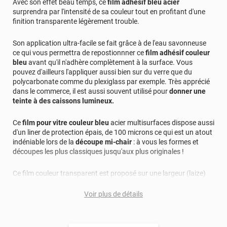
Avec son effet beau temps, ce
film adhésif bleu acier
surprendra par l'intensité de sa couleur tout en profitant d'une
finition transparente légèrement trouble.
Son application ultra-facile se fait grâce à de l'eau savonneuse
ce qui vous permettra de repostionnner ce
film adhésif couleur
bleu
avant qu'il n'adhère complètement à la surface. Vous
pouvez d'ailleurs l'appliquer aussi bien sur du verre que du
polycarbonate comme du plexiglass par exemple. Très apprécié
dans le commerce, il est aussi souvent utilisé pour
donner une
teinte à des caissons lumineux.
Ce
film pour vitre couleur bleu
acier multisurfaces dispose aussi
d'un liner de protection épais, de 100 microns ce qui est un atout
indéniable lors de la
découpe mi-chair
: à vous les formes et
découpes les plus classiques jusqu'aux plus originales !
Ce film couleur transparent est proposé sur une largeur (laize)
de 61 cm et sur une longueur pouvant aller jusqu'à 30 mètres.
Voir plus de détails