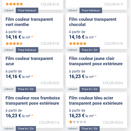
COLOR-416i
COLOR-417i
*****
Adhésif
Pose Intérieure
Adhésif
Pose Intérieure
Film couleur transparent
Film couleur transparent
vert menthe
chocolat
à partir de
à partir de
14
,16
€
14
,16
€
*
*
le m²
le m²
COLOR-418i
COLOR-419i
*****
*****
Adhésif
Pose Intérieure
Adhésif
Pose Int / Ext
Film couleur transparent
Film couleur jaune clair
azur
transparent pose extérieure
à partir de
à partir de
14
,16
€
16
,23
€
*
*
le m²
le m²
COLOR-420i
COLOR-450ix
Adhésif
Pose Int / Ext
Adhésif
Pose Int / Ext
Film couleur rose framboise
Film couleur bleu acier
transparent pose extérieure
transparent pose extérieure
à partir de
à partir de
16
,23
€
16
,23
€
*
*
le m²
le m²
COLOR-451ix
COLOR-452ix
*****
Adhésif
Pose Int / Ext
Adhésif
Pose Int / Ext