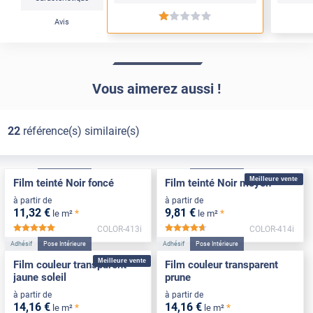
*****
Avis
Vous aimerez aussi !
22
référence(s) similaire(s)
Adhésif
Pose Intérieure
Adhésif
Pose Intérieure
Meilleure vente
Film teinté Noir foncé
Film teinté Noir moyen
à partir de
à partir de
11
,32
€
9
,81
€
*
*
le m²
le m²
COLOR-413i
COLOR-414i
*****
*****
Adhésif
Pose Intérieure
Adhésif
Pose Intérieure
Meilleure vente
Film couleur transparent
Film couleur transparent
jaune soleil
prune
à partir de
à partir de
14
,16
€
14
,16
€
*
*
le m²
le m²