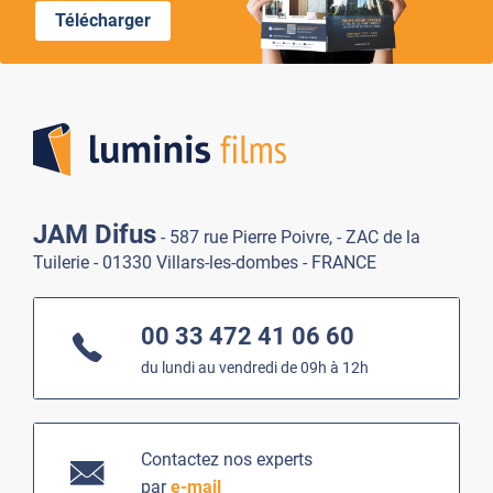
Télécharger
Lumi
JAM Difus
- 587 rue Pierre Poivre, - ZAC de la
Tuilerie - 01330 Villars-les-dombes - FRANCE
00 33 472 41 06 60
du lundi au vendredi de 09h à 12h
Contactez nos experts
par
e-mail