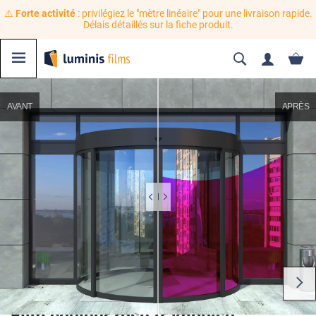
⚠️
Forte activité
: privilégiez le "mètre linéaire" pour une livraison rapide.
Délais détaillés sur la fiche produit.
AVANT
APRÈS
Film couleur rose framboise