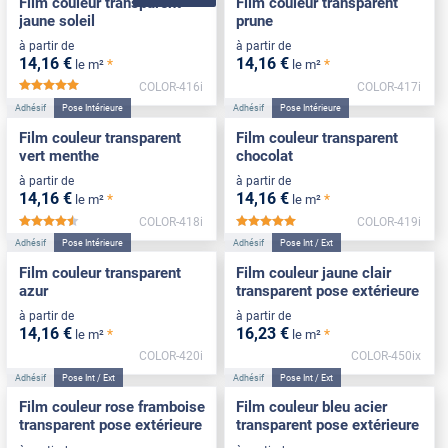
Film couleur transparent
Film couleur transparent
jaune soleil
prune
à partir de
à partir de
14
,16
€
14
,16
€
*
*
le m²
le m²
COLOR-416i
COLOR-417i
*****
Adhésif
Pose Intérieure
Adhésif
Pose Intérieure
Film couleur transparent
Film couleur transparent
vert menthe
chocolat
à partir de
à partir de
14
,16
€
14
,16
€
*
*
le m²
le m²
COLOR-418i
COLOR-419i
*****
*****
Adhésif
Pose Intérieure
Adhésif
Pose Int / Ext
Film couleur transparent
Film couleur jaune clair
azur
transparent pose extérieure
à partir de
à partir de
14
,16
€
16
,23
€
*
*
le m²
le m²
COLOR-420i
COLOR-450ix
Adhésif
Pose Int / Ext
Adhésif
Pose Int / Ext
Film couleur rose framboise
Film couleur bleu acier
transparent pose extérieure
transparent pose extérieure