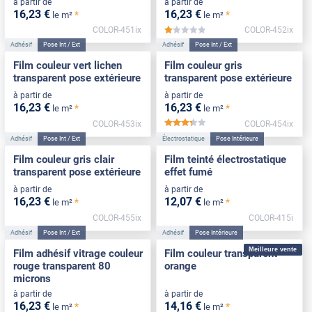
à partir de
à partir de
16
,23
€
16
,23
€
*
*
le m²
le m²
COLOR-451ix
COLOR-452ix
*****
Adhésif
Pose Int / Ext
Adhésif
Pose Int / Ext
Film couleur vert lichen
Film couleur gris
transparent pose extérieure
transparent pose extérieure
à partir de
à partir de
16
,23
€
16
,23
€
*
*
le m²
le m²
COLOR-453ix
COLOR-454ix
*****
Adhésif
Pose Int / Ext
Électrostatique
Pose Intérieure
Film couleur gris clair
Film teinté électrostatique
transparent pose extérieure
effet fumé
à partir de
à partir de
16
,23
€
12
,07
€
*
*
le m²
le m²
COLOR-455ix
COLOR-415i
Adhésif
Pose Int / Ext
Adhésif
Pose Intérieure
Meilleure vente
Film adhésif vitrage couleur
Film couleur transparent
rouge transparent 80
orange
microns
à partir de
à partir de
16
,23
€
14
,16
€
*
*
le m²
le m²