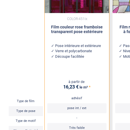
COLOR-451ix
Film couleur rose framboise
Film 
transparent pose extérieure
à f
Pose intérieure et extérieure
Pass
Verre et polycarbonate
Nive
Découpe facilitée
Mot
à partir de
16
,23
€
*
le m²
adhésif
Type de film
pose int / ext
Type de pose
-
Type de motif
Très faible