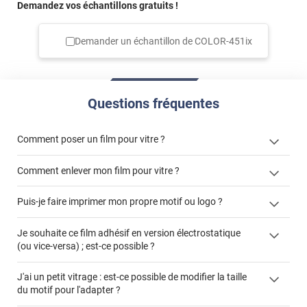
Demandez vos échantillons gratuits !
Demander un échantillon de
COLOR-451ix
Questions fréquentes
Comment poser un film pour vitre ?
Comment enlever mon film pour vitre ?
Puis-je faire imprimer mon propre motif ou logo ?
enlever un film adhésif pour vitre
films à
Je souhaite ce film adhésif en version électrostatique
cet article
enlever et stocker
personnaliser
(ou vice-versa) ; est-ce possible ?
cet
votre film électrostatique pour vitre
article
faire un devis
J'ai un petit vitrage : est-ce possible de modifier la taille
du motif pour l'adapter ?
demander un devis de pose