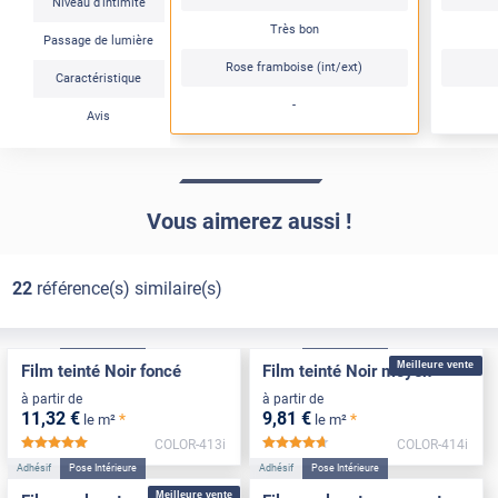
Niveau d'intimité
Très bon
Passage de lumière
Rose framboise (int/ext)
Caractéristique
-
Avis
Vous aimerez aussi !
22
référence(s) similaire(s)
Adhésif
Pose Intérieure
Adhésif
Pose Intérieure
Meilleure vente
Film teinté Noir foncé
Film teinté Noir moyen
à partir de
à partir de
11
,32
€
9
,81
€
*
*
le m²
le m²
COLOR-413i
COLOR-414i
*****
*****
Adhésif
Pose Intérieure
Adhésif
Pose Intérieure
Meilleure vente