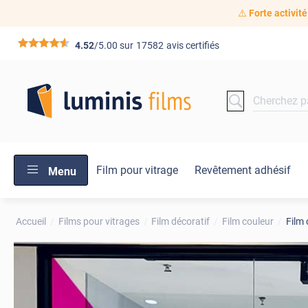
⚠️
Forte activité
*****
4.52
/5.00 sur
17582
avis certifiés
Film pour vitrage
Revêtement adhésif
Menu
Accueil
Films pour vitrages
Film décoratif
Film couleur
Film 