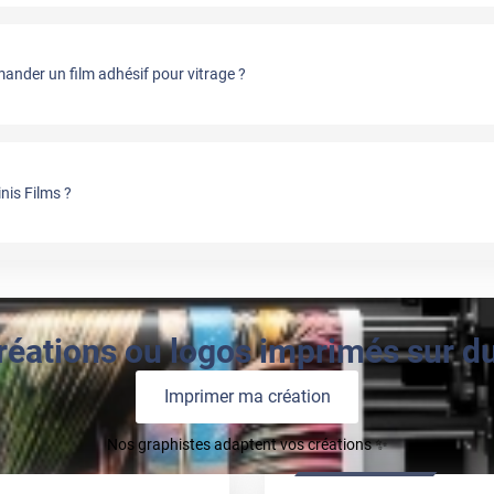
nder un film adhésif pour vitrage ?
nis Films ?
réations ou logos imprimés sur du 
Imprimer ma création
Nos graphistes adaptent vos créations ✨