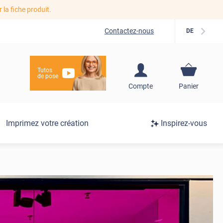
r la fiche produit.
Contactez-nous
DE
Tutos
de pose
S'inscrire / Se
Compte
Panier
connecter
Connexion
Imprimez votre création
Inspirez-vous
/
Inscription