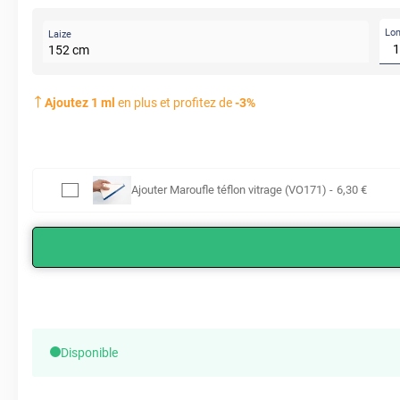
Lo
Laize
152
cm
Ajoutez
1
ml
en plus et profitez de
-
3
%
Ajouter
Maroufle téflon vitrage (VO171)
-
6
,30
€
Disponible