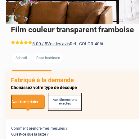
Film couleur transparent framboise
*****
5.00
/ 5
Voir les avis
Ref :
COLOR-406i
Adhesif
Pose Intérieure
Fabriqué à la demande
Choisissez votre type de découpe
Aux dimensions
Au mètre linéaire
exactes
Comment prendre mes mesures ?
Qu'est-ce que la laize ?