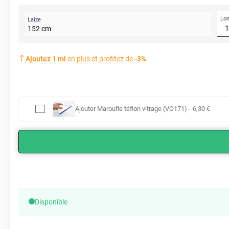
Lo
Laize
152
cm
Ajoutez
1
ml
en plus et profitez de
-
3
%
Ajouter
Maroufle téflon vitrage (VO171)
-
6
,30
€
Disponible