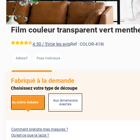
Film couleur transparent vert menth
*****
4.50
/ 5
Voir les avis
Ref :
COLOR-418i
Adhesif
Pose Intérieure
Fabriqué à la demande
Choisissez votre type de découpe
Aux dimensions
Au mètre linéaire
exactes
Comment prendre mes mesures ?
Qu'est-ce que la laize ?