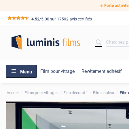
⚠️
Forte activité
*****
4.52
/5.00 sur
17592
avis certifiés
Film pour vitrage
Revêtement adhésif
Menu
Accueil
Films pour vitrages
Film décoratif
Film couleur
Film 