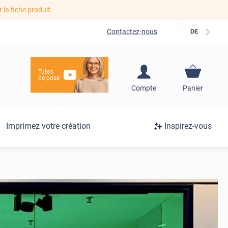
r la fiche produit.
Contactez-nous
DE
Tutos
de pose
S'inscrire / Se
Compte
Panier
connecter
Connexion
Imprimez votre création
Inspirez-vous
/
Inscription