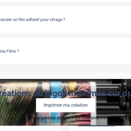
nder un film adhésif pour vitrage ?
nis Films ?
réations ou logos imprimés sur du 
Imprimer ma création
Nos graphistes adaptent vos créations ✨