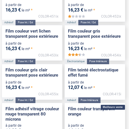
à partir de
à partir de
16
,23
€
16
,23
€
*
*
le m²
le m²
COLOR-451ix
COLOR-452ix
*****
Adhésif
Pose Int / Ext
Adhésif
Pose Int / Ext
Film couleur vert lichen
Film couleur gris
transparent pose extérieure
transparent pose extérieure
à partir de
à partir de
16
,23
€
16
,23
€
*
*
le m²
le m²
COLOR-453ix
COLOR-454ix
*****
Adhésif
Pose Int / Ext
Électrostatique
Pose Intérieure
Film couleur gris clair
Film teinté électrostatique
transparent pose extérieure
effet fumé
à partir de
à partir de
16
,23
€
12
,07
€
*
*
le m²
le m²
COLOR-455ix
COLOR-415i
Adhésif
Pose Int / Ext
Adhésif
Pose Intérieure
Meilleure vente
Film adhésif vitrage couleur
Film couleur transparent
rouge transparent 80
orange
microns
à partir de
à partir de