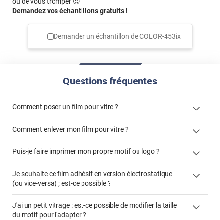
ou de vous tromper 😉
Demandez vos échantillons gratuits !
Demander un échantillon de
COLOR-453ix
Questions fréquentes
Comment poser un film pour vitre ?
Comment enlever mon film pour vitre ?
Puis-je faire imprimer mon propre motif ou logo ?
enlever un film adhésif pour vitre
films à
Je souhaite ce film adhésif en version électrostatique
cet article
enlever et stocker
personnaliser
(ou vice-versa) ; est-ce possible ?
cet
votre film électrostatique pour vitre
article
faire un devis
J'ai un petit vitrage : est-ce possible de modifier la taille
du motif pour l'adapter ?