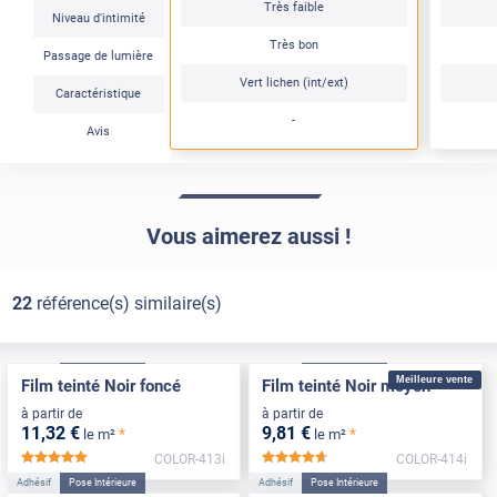
Très faible
Niveau d'intimité
Très bon
Passage de lumière
Vert lichen (int/ext)
Caractéristique
-
Avis
Vous aimerez aussi !
22
référence(s) similaire(s)
Adhésif
Pose Intérieure
Adhésif
Pose Intérieure
Meilleure vente
Film teinté Noir foncé
Film teinté Noir moyen
à partir de
à partir de
11
,32
€
9
,81
€
*
*
le m²
le m²
COLOR-413i
COLOR-414i
*****
*****
Adhésif
Pose Intérieure
Adhésif
Pose Intérieure