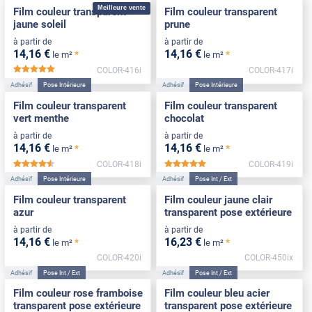
Meilleure vente
Film couleur transparent
Film couleur transparent
jaune soleil
prune
à partir de
à partir de
14
,16
€
14
,16
€
*
*
le m²
le m²
COLOR-416i
COLOR-417i
*****
Adhésif
Pose Intérieure
Adhésif
Pose Intérieure
Film couleur transparent
Film couleur transparent
vert menthe
chocolat
à partir de
à partir de
14
,16
€
14
,16
€
*
*
le m²
le m²
COLOR-418i
COLOR-419i
*****
*****
Adhésif
Pose Intérieure
Adhésif
Pose Int / Ext
Film couleur transparent
Film couleur jaune clair
azur
transparent pose extérieure
à partir de
à partir de
14
,16
€
16
,23
€
*
*
le m²
le m²
COLOR-420i
COLOR-450ix
Adhésif
Pose Int / Ext
Adhésif
Pose Int / Ext
Film couleur rose framboise
Film couleur bleu acier
transparent pose extérieure
transparent pose extérieure