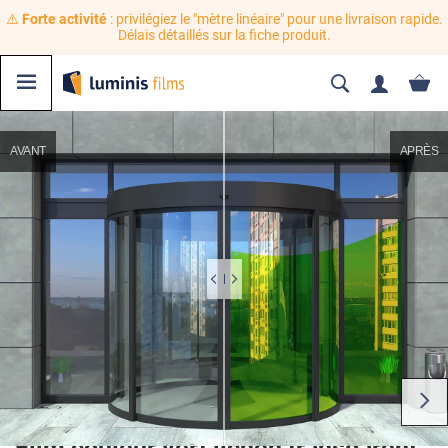
⚠️
Forte activité
: privilégiez le "mètre linéaire" pour une livraison rapide.
Délais détaillés sur la fiche produit.
AVANT
APRÈS
Film couleur vert lichen transparent