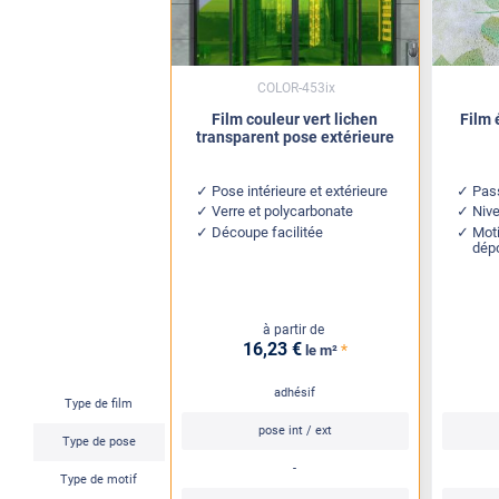
COLOR-453ix
Film couleur vert lichen
Film 
transparent pose extérieure
Pose intérieure et extérieure
Pass
Verre et polycarbonate
Nive
Découpe facilitée
Moti
dépo
à partir de
16
,23
€
*
le m²
adhésif
Type de film
pose int / ext
Type de pose
-
Type de motif