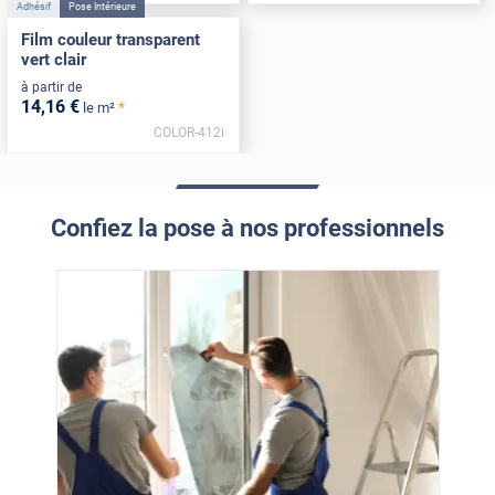
Adhésif
Pose Intérieure
Film couleur transparent
vert clair
à partir de
14
,16
€
*
le m²
COLOR-412i
Confiez la pose à nos professionnels