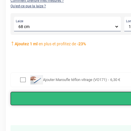
Comment prendre mes mesures ?
Qu'est-ce que la laize ?
Laize
Lo
Ajoutez
1
ml
en plus et profitez de
-
23
%
Ajouter
Maroufle téflon vitrage (VO171)
-
6
,30
€