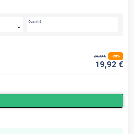
Quantité
24
,89
€
-
20
%
19
,92
€