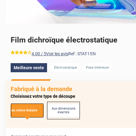
Film dichroïque électrostatique
AVANT
*****
4.00
/ 5
Voir les avis
Ref :
STAT-155i
Meilleure vente
Electrostatique
Pose Intérieure
APRÈS
AVANT
Fabriqué à la demande
Choisissez votre type de découpe
Aux dimensions
Au mètre linéaire
exactes