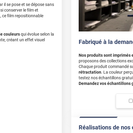
ar il se pose et se dépose sans
i conserver le film et
, ce film repositionnable
de couleurs
qui évolue selon la
te, créant un effet visuel
Fabriqué à la deman
Nos produits sont imprimés 
proposons des collections exc
Chaque produit commandé sur 
rétractation
. La couleur perç
testez nos échantillons gratuit
Demandez vos échantillons gr
x, apportant modernité et
Réalisations de nos 
euvent être nécessaires. Ces