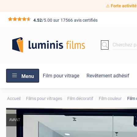
⚠️
Forte activité
*****
4.52
/5.00 sur
17566
avis certifiés
Film pour vitrage
Revêtement adhésif
Menu
Accueil
Films pour vitrages
Film décoratif
Film couleur
Film 
AVANT