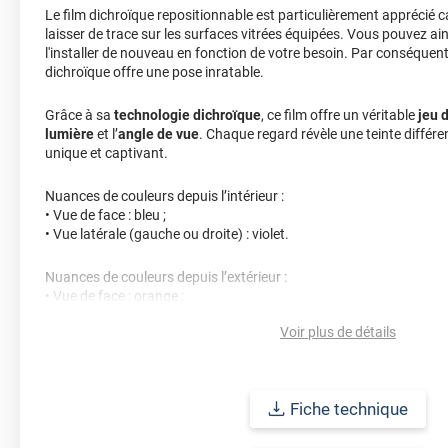
Le film dichroïque repositionnable est particulièrement apprécié c
laisser de trace sur les surfaces vitrées équipées. Vous pouvez ains
l'installer de nouveau en fonction de votre besoin. Par conséquent
dichroïque offre une pose inratable.
Grâce à sa
technologie dichroïque
, ce film offre un véritable
jeu 
lumière
et l’
angle de vue
. Chaque regard révèle une teinte différen
unique et captivant.
Nuances de couleurs depuis l’intérieur :
• Vue de face : bleu ;
• Vue latérale (gauche ou droite) : violet.
Nuances de couleurs depuis l’extérieur :
• Vue de face : orange ;
• Vue latérale (gauche ou droite) : jaune.
Voir plus de détails
Ce film transforme vos surfaces en véritables caméléons lumineu
originalité à tout espace.
Fiche technique
En cas de pose sur de grands vitrages, des raccords entre films p