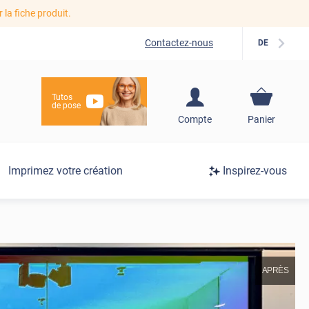
r la fiche produit.
Contactez-nous
DE
Tutos
de pose
S'inscrire / Se
Compte
Panier
connecter
Connexion
Imprimez votre création
Inspirez-vous
/
Inscription
APRÈS