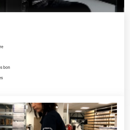
re
ès bon
es