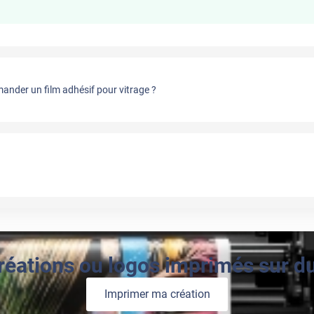
nder un film adhésif pour vitrage ?
réations ou logos imprimés sur du 
Imprimer ma création