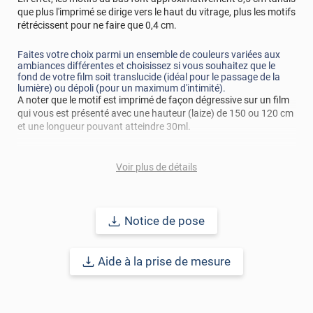
que plus l'imprimé se dirige vers le haut du vitrage, plus les motifs
rétrécissent pour ne faire que 0,4 cm.
Faites votre choix parmi un ensemble de couleurs variées aux
ambiances différentes et choisissez si vous souhaitez que le
fond de votre film soit translucide (idéal pour le passage de la
lumière) ou dépoli (pour un maximum d'intimité).
A noter que le motif est imprimé de façon dégressive sur un film
qui vous est présenté avec une hauteur (laize) de 150 ou 120 cm
et une longueur pouvant atteindre 30ml.
La version électrostatique aussi appelé repositionnable, est une
Voir plus de détails
solution très pratique car elle permet une
application inratable
,
mais aussi saisonnière car le film peut s'enlever à tout moment.
Quant à la version adhésive, c'est sa
durabilité
qui est son plus
grand atout !
Notice de pose
Réussir sa pose
: Avant d'appliquer votre film décoratif pour
vitrage, la surface à coller doit être nettoyée de toutes
Aide à la prise de mesure
poussières, tâches, graisse, résidus.. afin d'éviter les bulles, plis
et risques de décollement.
Le terme "laize" est équivalent à la hauteur.