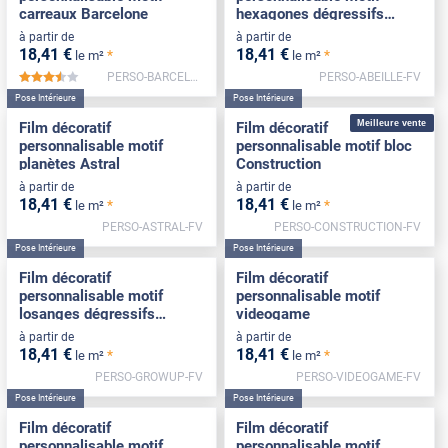
carreaux Barcelone
hexagones dégressifs
Abeille
à partir de
à partir de
18
,41
€
18
,41
€
*
*
le m²
le m²
PERSO-BARCELONE-FV
PERSO-ABEILLE-FV
*****
Pose Intérieure
Pose Intérieure
Meilleure vente
Film décoratif
Film décoratif
personnalisable motif
personnalisable motif bloc
planètes Astral
Construction
à partir de
à partir de
18
,41
€
18
,41
€
*
*
le m²
le m²
PERSO-ASTRAL-FV
PERSO-CONSTRUCTION-FV
Pose Intérieure
Pose Intérieure
Film décoratif
Film décoratif
personnalisable motif
personnalisable motif
losanges dégressifs
videogame
Growup
à partir de
à partir de
18
,41
€
18
,41
€
*
*
le m²
le m²
PERSO-GROWUP-FV
PERSO-VIDEOGAME-FV
Pose Intérieure
Pose Intérieure
Film décoratif
Film décoratif
personnalisable motif
personnalisable motif