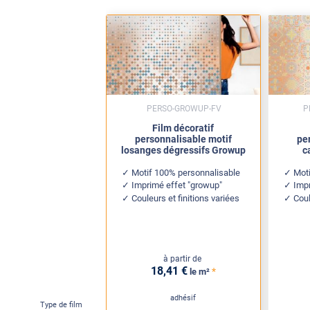
PERSO-GROWUP-FV
P
Film décoratif
personnalisable motif
pe
losanges dégressifs Growup
c
Motif 100% personnalisable
Mot
Imprimé effet "growup"
Impr
Couleurs et finitions variées
Coul
à partir de
18
,41
€
*
le m²
adhésif
Type de film