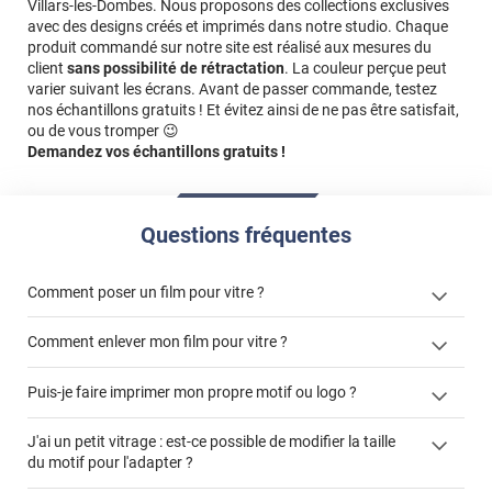
Villars-les-Dombes. Nous proposons des collections exclusives
avec des designs créés et imprimés dans notre studio. Chaque
produit commandé sur notre site est réalisé aux mesures du
client
sans possibilité de rétractation
. La couleur perçue peut
varier suivant les écrans. Avant de passer commande, testez
nos échantillons gratuits ! Et évitez ainsi de ne pas être satisfait,
ou de vous tromper 😉
Demandez vos échantillons gratuits !
Questions fréquentes
Comment poser un film pour vitre ?
Comment enlever mon film pour vitre ?
Puis-je faire imprimer mon propre motif ou logo ?
enlever un film adhésif pour vitre
films à
J'ai un petit vitrage : est-ce possible de modifier la taille
cet article
enlever et stocker
personnaliser
du motif pour l'adapter ?
cet
votre film électrostatique pour vitre