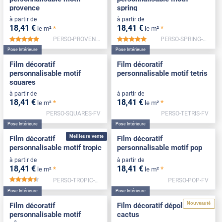
provence
spring
à partir de
à partir de
18
,41
€
18
,41
€
*
*
le m²
le m²
PERSO-PROVENCE-FV
PERSO-SPRING-FV
*****
*****
Pose Intérieure
Pose Intérieure
Film décoratif
Film décoratif
personnalisable motif
personnalisable motif tetris
squares
à partir de
à partir de
18
,41
€
18
,41
€
*
*
le m²
le m²
PERSO-SQUARES-FV
PERSO-TETRIS-FV
Pose Intérieure
Pose Intérieure
Meilleure vente
Film décoratif
Film décoratif
personnalisable motif tropic
personnalisable motif pop
à partir de
à partir de
18
,41
€
18
,41
€
*
*
le m²
le m²
PERSO-TROPIC-FV
PERSO-POP-FV
*****
Pose Intérieure
Pose Intérieure
Nouveauté
Film décoratif
Film décoratif dépoli motif
personnalisable motif
cactus