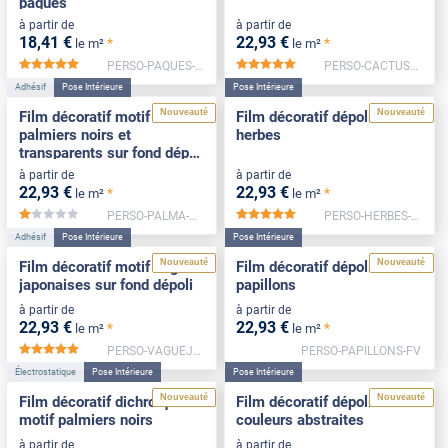
pâques
à partir de
à partir de
18
,41
€
22
,93
€
*
*
le m²
le m²
PERSO-PAQUES-FV
PERSO-CACTUS-FV
*****
*****
Adhésif
Pose Intérieure
Pose Intérieure
Nouveauté
Nouveauté
Film décoratif motif
Film décoratif dépoli motif
palmiers noirs et
herbes
transparents sur fond dépoli
blanc
à partir de
à partir de
22
,93
€
22
,93
€
*
*
le m²
le m²
PERSO-PALMA-FV
PERSO-HERBES-FV
*****
*****
Adhésif
Pose Intérieure
Pose Intérieure
Nouveauté
Nouveauté
Film décoratif motif vagues
Film décoratif dépoli motif
japonaises sur fond dépoli
papillons
à partir de
à partir de
22
,93
€
22
,93
€
*
*
le m²
le m²
PERSO-VAGUEJAPON-FV
PERSO-PAPILLONS-FV
*****
Électrostatique
Pose Intérieure
Pose Intérieure
Nouveauté
Nouveauté
Film décoratif dichroïque
Film décoratif dépoli motif
motif palmiers noirs
couleurs abstraites
à partir de
à partir de