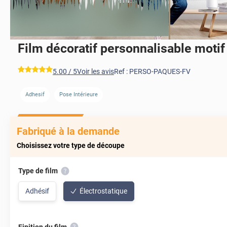
Film décoratif personnalisable moti
*****
5.00
/ 5
Voir les avis
Ref :
PERSO-PAQUES-FV
Adhesif
Pose Intérieure
Fabriqué à la demande
Choisissez votre type de découpe
Type de film
Adhésif
Électrostatique
Finition du film