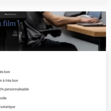
film !
très bon
on à très bon
0% personnalisable
polie
rostatique