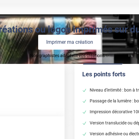
réations ou logos imprimés sur du 
Imprimer ma création
Nos graphistes adaptent vos créations ✨
Les points forts
Niveau d'intimité : bon à 
Passage de la lumière : b
Impression décorative 10
Version translucide ou dé
Version adhésive ou élect