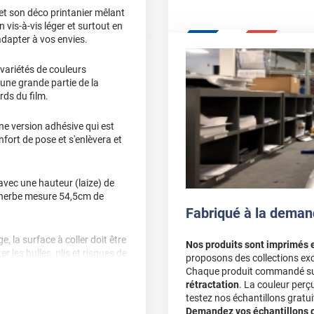
et son déco printanier mêlant
 vis-à-vis léger et surtout en
'adapter à vos envies.
 variétés de couleurs
 une grande partie de la
rds du film.
ne version adhésive qui est
nfort de pose et s'enlèvera et
 avec une hauteur (laize) de
 herbe mesure 54,5cm de
Fabriqué à la deman
e, la surface à coller doit être
Nos produits sont imprimés 
r les bulles, plis et risques de
proposons des collections exc
Chaque produit commandé sur 
rétractation
. La couleur perç
testez nos échantillons gratuit
Demandez vos échantillons gr