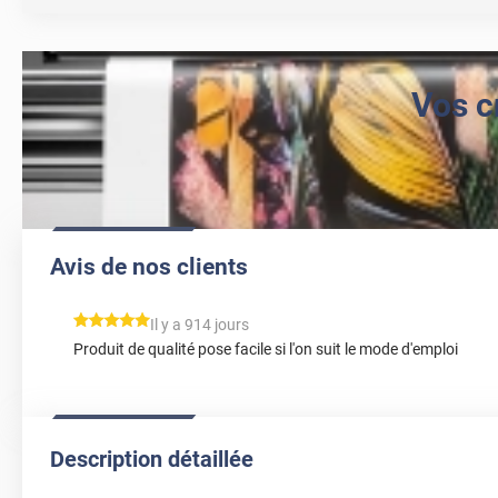
Vos c
Avis de nos clients
*****
Il y a 914 jours
Produit de qualité pose facile si l'on suit le mode d'emploi
Description détaillée