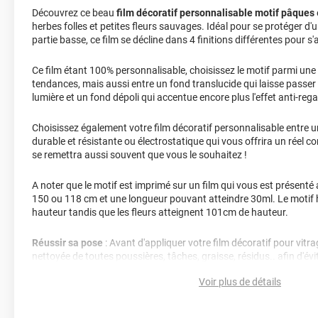
Découvrez ce beau
film décoratif personnalisable motif pâques
herbes folles et petites fleurs sauvages. Idéal pour se protéger d'un
partie basse, ce film se décline dans 4 finitions différentes pour s
Ce film étant 100% personnalisable, choisissez le motif parmi une
tendances, mais aussi entre un fond translucide qui laisse passer
lumière et un fond dépoli qui accentue encore plus l'effet anti-rega
Choisissez également votre film décoratif personnalisable entre u
durable et résistante ou électrostatique qui vous offrira un réel co
se remettra aussi souvent que vous le souhaitez !
A noter que le motif est imprimé sur un film qui vous est présenté
150 ou 118 cm et une longueur pouvant atteindre 30ml. Le motif
hauteur tandis que les fleurs atteignent 101cm de hauteur.
Réussir sa pose
: Avant d'appliquer votre film décoratif pour vitrag
nettoyée de toutes poussières, tâches, graisse, résidus.. afin d'évite
décollement.
Voir plus de détails
Le terme "laize" est équivalent à la hauteur.