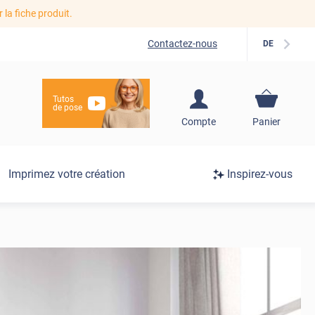
r la fiche produit.
Contactez-nous
DE
Tutos
de pose
S'inscrire / Se
Compte
Panier
connecter
Connexion
Imprimez votre création
Inspirez-vous
/
Inscription