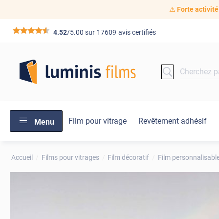
⚠️
Forte activité
*****
4.52
/5.00 sur
17609
avis certifiés
Film pour vitrage
Revêtement adhésif
Menu
Accueil
Films pour vitrages
Film décoratif
Film personnalisabl