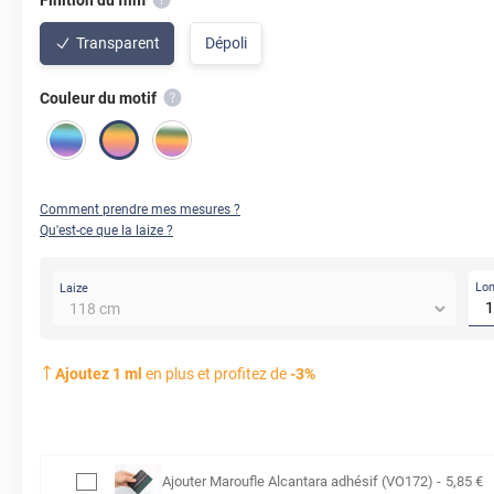
Transparent
Dépoli
Couleur du motif
Comment prendre mes mesures ?
Qu'est-ce que la laize ?
Lo
Laize
Ajoutez
1
ml
en plus et profitez de
-
3
%
Ajouter
Maroufle Alcantara adhésif (VO172)
-
5
,85
€