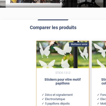
Nos graphistes adaptent vos créations ✨
Comparer les produits
Meilleure vente
STICK-1312
Stickers pour vitre motif
Sti
papillons
col
Déco et signalement
Fonc
Electrostatique
Elec
5 papillons dépolis
Moti