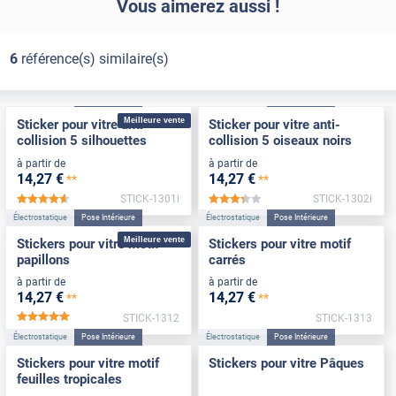
Vous aimerez aussi !
6
référence(s) similaire(s)
Électrostatique
Pose Intérieure
Électrostatique
Pose Intérieure
Meilleure vente
Sticker pour vitre anti-
Sticker pour vitre anti-
collision 5 silhouettes
collision 5 oiseaux noirs
à partir de
à partir de
14
,27
€
14
,27
€
**
**
STICK-1301i
STICK-1302i
*****
*****
Électrostatique
Pose Intérieure
Électrostatique
Pose Intérieure
Meilleure vente
Stickers pour vitre motif
Stickers pour vitre motif
papillons
carrés
à partir de
à partir de
14
,27
€
14
,27
€
**
**
STICK-1312
STICK-1313
*****
Électrostatique
Pose Intérieure
Électrostatique
Pose Intérieure
Stickers pour vitre motif
Stickers pour vitre Pâques
feuilles tropicales