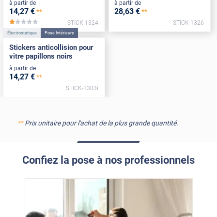
à partir de
à partir de
14
,27
€
28
,63
€
**
**
STICK-1324
STICK-1326
*****
Électrostatique
Pose Intérieure
Stickers anticollision pour
vitre papillons noirs
à partir de
14
,27
€
**
STICK-1303i
**
Prix unitaire pour l'achat de la plus grande quantité.
Confiez la pose à nos professionnels