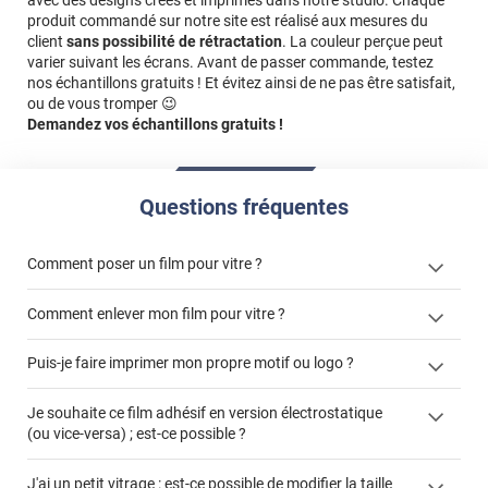
avec des designs créés et imprimés dans notre studio. Chaque
produit commandé sur notre site est réalisé aux mesures du
client
sans possibilité de rétractation
. La couleur perçue peut
varier suivant les écrans. Avant de passer commande, testez
nos échantillons gratuits ! Et évitez ainsi de ne pas être satisfait,
ou de vous tromper 😉
Demandez vos échantillons gratuits !
Questions fréquentes
Comment poser un film pour vitre ?
Comment enlever mon film pour vitre ?
Puis-je faire imprimer mon propre motif ou logo ?
enlever un film adhésif pour vitre
films à
Je souhaite ce film adhésif en version électrostatique
cet article
enlever et stocker
personnaliser
(ou vice-versa) ; est-ce possible ?
cet
votre film électrostatique pour vitre
article
faire un devis
J'ai un petit vitrage : est-ce possible de modifier la taille