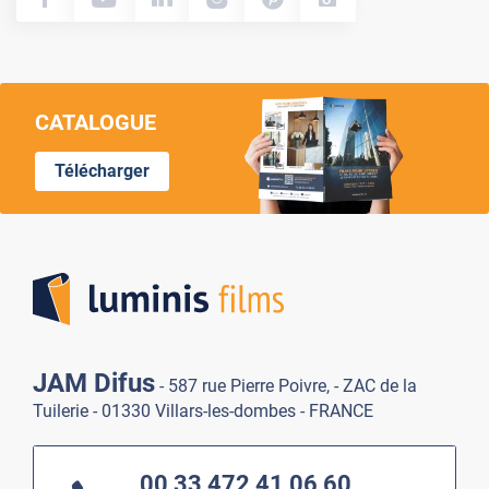
CATALOGUE
Télécharger
Lumi
JAM Difus
- 587 rue Pierre Poivre, - ZAC de la
Tuilerie - 01330 Villars-les-dombes - FRANCE
00 33 472 41 06 60