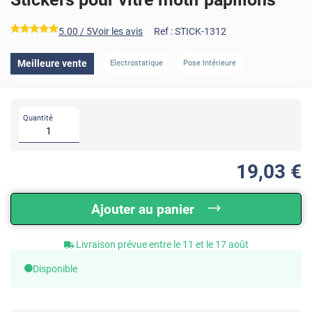
*****
5.00
/ 5
Voir les avis
Ref :
STICK-1312
Meilleure vente
Electrostatique
Pose Intérieure
Quantité
19
,03
€
Ajouter au panier
Livraison prévue entre le 11 et le 17 août
Disponible