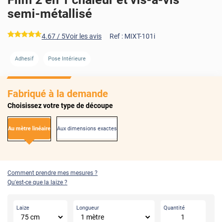
semi-métallisé
*****
4.67
/ 5
Voir les avis
Ref :
MIXT-101i
AVANT
APRÈS
Adhesif
Pose Intérieure
Fabriqué à la demande
Choisissez votre type de découpe
Au mètre linéaire
Aux dimensions exactes
Comment prendre mes mesures ?
Qu'est-ce que la laize ?
Laize
Longueur
Quantité