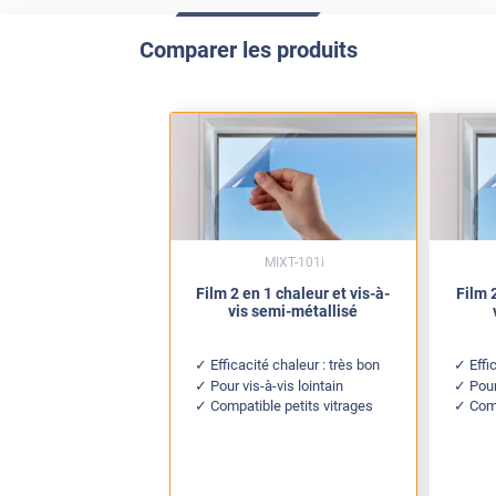
Comparer les produits
MIXT-101i
Film 2 en 1 chaleur et vis-à-
Film 2
vis semi-métallisé
Efficacité chaleur : très bon
Effi
Pour vis-à-vis lointain
Pour
Compatible petits vitrages
Comp