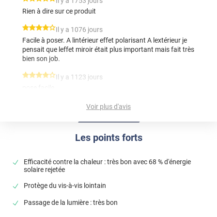
*****
Il y a 1753 jours
Rien à dire sur ce produit
*****
Il y a 1076 jours
Facile à poser. A lintérieur effet polarisant A lextérieur je
pensait que leffet miroir était plus important mais fait très
bien son job.
*****
Il y a 1123 jours
pose facile
Voir plus d'avis
Les points forts
Efficacité contre la chaleur : très bon avec 68 % d'énergie
solaire rejetée
Protège du vis-à-vis lointain
Passage de la lumière : très bon