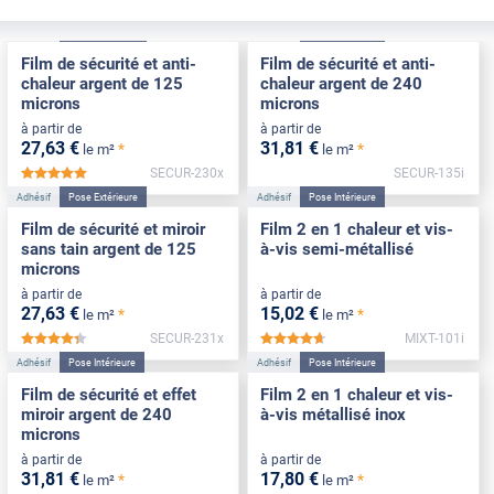
Adhésif
Pose Extérieure
Adhésif
Pose Intérieure
Film de sécurité et anti-
Film de sécurité et anti-
chaleur argent de 125
chaleur argent de 240
microns
microns
à partir de
à partir de
27
,63
€
31
,81
€
*
*
le m²
le m²
SECUR-230x
SECUR-135i
*****
Adhésif
Pose Extérieure
Adhésif
Pose Intérieure
Film de sécurité et miroir
Film 2 en 1 chaleur et vis-
sans tain argent de 125
à-vis semi-métallisé
microns
à partir de
à partir de
27
,63
€
15
,02
€
*
*
le m²
le m²
SECUR-231x
MIXT-101i
*****
*****
Adhésif
Pose Intérieure
Adhésif
Pose Intérieure
Film de sécurité et effet
Film 2 en 1 chaleur et vis-
miroir argent de 240
à-vis métallisé inox
microns
à partir de
à partir de
31
,81
€
17
,80
€
*
*
le m²
le m²