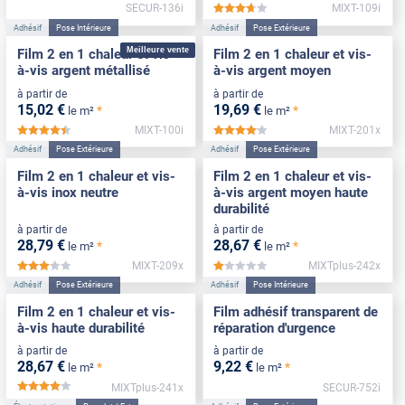
SECUR-136i
MIXT-109i
*****
Adhésif
Pose Intérieure
Adhésif
Pose Extérieure
Meilleure vente
Film 2 en 1 chaleur et vis-
Film 2 en 1 chaleur et vis-
à-vis argent métallisé
à-vis argent moyen
à partir de
à partir de
15
,02
€
19
,69
€
*
*
le m²
le m²
MIXT-100i
MIXT-201x
*****
*****
Adhésif
Pose Extérieure
Adhésif
Pose Extérieure
Film 2 en 1 chaleur et vis-
Film 2 en 1 chaleur et vis-
à-vis inox neutre
à-vis argent moyen haute
durabilité
à partir de
à partir de
28
,79
€
28
,67
€
*
*
le m²
le m²
MIXT-209x
MIXTplus-242x
*****
*****
Adhésif
Pose Extérieure
Adhésif
Pose Intérieure
Film 2 en 1 chaleur et vis-
Film adhésif transparent de
à-vis haute durabilité
réparation d'urgence
à partir de
à partir de
28
,67
€
9
,22
€
*
*
le m²
le m²
MIXTplus-241x
SECUR-752i
*****