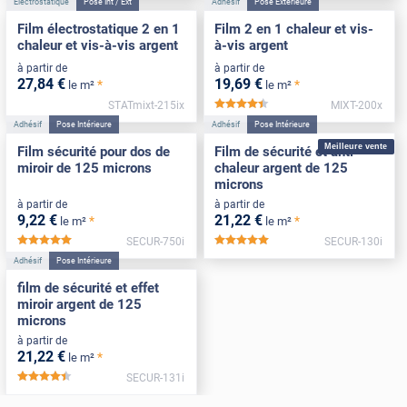
Électrostatique
Pose Int / Ext
Adhésif
Pose Extérieure
Film électrostatique 2 en 1
Film 2 en 1 chaleur et vis-
chaleur et vis-à-vis argent
à-vis argent
à partir de
à partir de
27
,84
€
19
,69
€
*
*
le m²
le m²
STATmixt-215ix
MIXT-200x
*****
Adhésif
Pose Intérieure
Adhésif
Pose Intérieure
Meilleure vente
Film sécurité pour dos de
Film de sécurité et anti-
miroir de 125 microns
chaleur argent de 125
microns
à partir de
à partir de
9
,22
€
21
,22
€
*
*
le m²
le m²
SECUR-750i
SECUR-130i
*****
*****
Adhésif
Pose Intérieure
film de sécurité et effet
miroir argent de 125
microns
à partir de
21
,22
€
*
le m²
SECUR-131i
*****