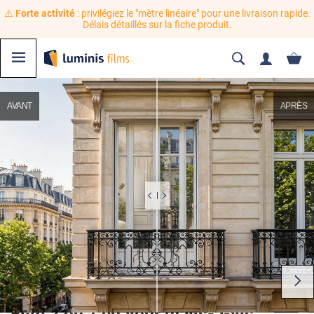
⚠️
Forte activité
: privilégiez le "mètre linéaire" pour une livraison rapide.
Délais détaillés sur la fiche produit.
AVANT
APRÈS
Film 2 en 1 chaleur et vis-à-vis