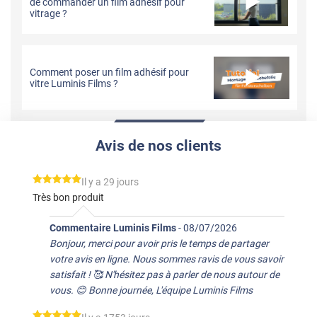
de commander un film adhésif pour
vitrage ?
Comment poser un film adhésif pour
vitre Luminis Films ?
Avis de nos clients
*****
Il y a 29 jours
Très bon produit
Commentaire Luminis Films
-
08/07/2026
Bonjour, merci pour avoir pris le temps de partager
votre avis en ligne. Nous sommes ravis de vous savoir
satisfait ! 🥰 N'hésitez pas à parler de nous autour de
vous. 😊 Bonne journée, L'équipe Luminis Films