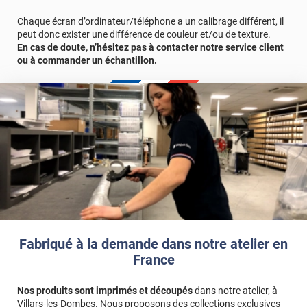
Durabilité :
12 à 15 ans
pour une application verticale en Europe
Centrale.
Chaque écran d’ordinateur/téléphone a un calibrage différent, il
peut donc exister une différence de couleur et/ou de texture.
En cas de doute, n’hésitez pas à contacter notre service client
ou à commander un échantillon.
Fabriqué à la demande dans notre atelier en
France
Nos produits sont imprimés et découpés
dans notre atelier, à
Villars-les-Dombes. Nous proposons des collections exclusives