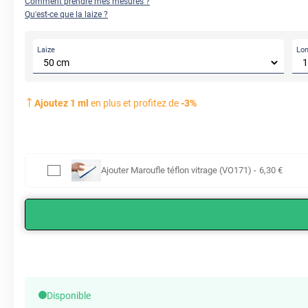
Comment prendre mes mesures ?
Qu'est-ce que la laize ?
Laize
Lo
Ajoutez
1
ml
en plus et profitez de
-
3
%
Ajouter
Maroufle téflon vitrage (VO171)
-
6
,30
€
Disponible