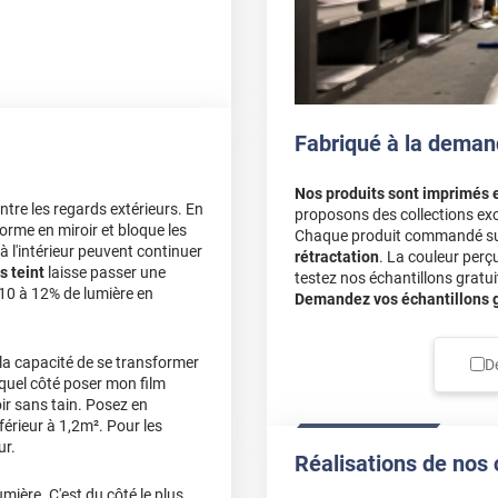
Fabriqué à la deman
Nos produits sont imprimés 
du film.
tre les regards extérieurs. En
proposons des collections exc
orme en miroir et bloque les
Chaque produit commandé sur 
 à l'intérieur peuvent continuer
rétractation
. La couleur perç
s teint
laisse passer une
testez nos échantillons gratuit
 10 à 12% de lumière en
Demandez vos échantillons gr
rci
la capacité de se transformer
D
e quel côté poser mon film
oir sans tain. Posez en
férieur à 1,2m². Pour les
ur.
Réalisations de nos 
ison, ne soit pas aussi
mière. C'est du côté le plus