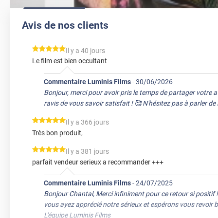
Avis de nos clients
*****
Il y a 40 jours
Le film est bien occultant
Commentaire Luminis Films
-
30/06/2026
Bonjour, merci pour avoir pris le temps de partager votre 
ravis de vous savoir satisfait ! 🥰 N'hésitez pas à parler d
*****
Il y a 366 jours
Très bon produit,
*****
Il y a 381 jours
parfait vendeur serieux a recommander +++
Commentaire Luminis Films
-
24/07/2025
Bonjour Chantal, Merci infiniment pour ce retour si positi
vous ayez apprécié notre sérieux et espérons vous revoir b
L'équipe Luminis Films