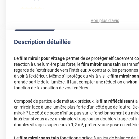
*****
Il y a 697 jours
Pose facile, dimension respectée, parfait !
Voir plus d'avis
*****
Il y a 872 jours
Reste de trace gouttes sous le film qui ne part pas
Description détaillée
*****
Il y a 1014 jours
Pas encore ouvert car la météo ne se prête pas à l installation 
Le
film miroir pour vitrage
permet de se protéger efficacement con
réaction à une lumière plus forte, le
film miroir sans tain
se transf
*****
Il y a 1041 jours
regards de l'extérieur de vers l'intérieur. A contrario, les personnes
Très bon accueil et conseil, livraison rapide.
à voir à l'extérieur. Même s'il protège du vis-à-vis, le
film miroir san
grande partie de la lumière. Il faut compter une réduction environ
*****
Il y a 1069 jours
fonction de l'exposition de vos fenêtres.
il reste des micros bulles sous le film vont elles disparaitre? me
Composé de particule de métaux précieux, le
film réfléchissant
a 
*****
Il y a 1080 jours
en miroir face à une lumière plus forte d'un côté que de l'autre. D
conforme
miroir ? Le côté de pose n'influe pas sur le fonctionnement du mir
intérieur si vous avez un simple vitrage ou un double vitrage est in
*****
Il y a 1221 jours
doubles vitrages supérieurs à 1,2 m², préférez une pose en extérie
Très bon produit. Dommage que la société DPD, société de livra
professionnel que vous.
Le
film miroir sans tain
fonctionne grâce à un jeu de balance de lu