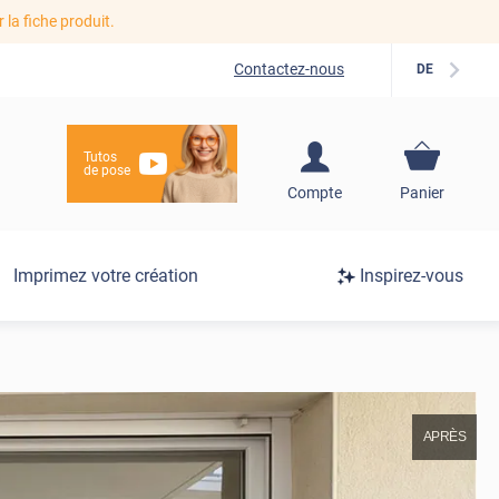
r la fiche produit.
Contactez-nous
DE
Tutos
de pose
S'inscrire / Se
Compte
Panier
connecter
Connexion
Imprimez votre création
Inspirez-vous
/
Inscription
APRÈS