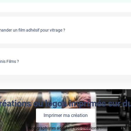
nder un film adhésif pour vitrage ?
nis Films ?
réations ou logos imprimés sur du 
Imprimer ma création
Nos graphistes adaptent vos créations ✨