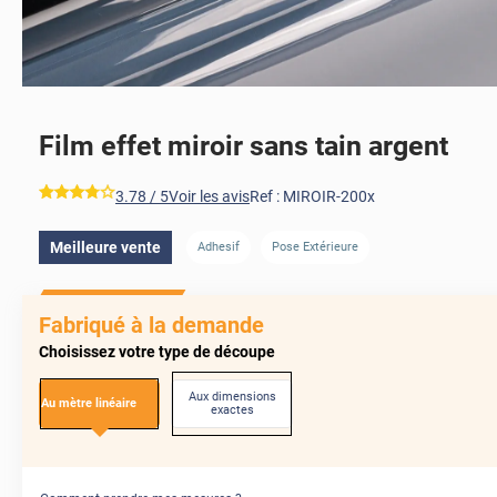
Film effet miroir sans tain argent
AVANT
*****
3.78
/ 5
Voir les avis
Ref :
MIROIR-200x
Meilleure vente
Adhesif
Pose Extérieure
AVANT
Fabriqué à la demande
Choisissez votre type de découpe
Aux dimensions
Au mètre linéaire
exactes