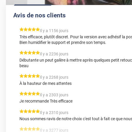
Avis de nos clients
*****
Il y a 1156 jours
Très efficace, plutôt discret. Pour la version avec adhésif la po
Bien humidifier le support et prendre son temps.
*****
Il y a 2236 jours
Débutante un peut galère à mettre après quelques petit retouc
beau
*****
Il y a 2268 jours
À la hauteur de mes attentes
*****
Il y a 2303 jours
Je recommande Très efficace
*****
Il y a 2310 jours
Nous sommes ravis de notre choix c'est tout à fait ce que nou
*****
Il y a 3277 jours