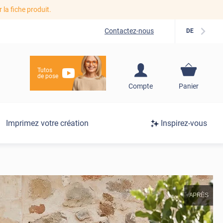
r la fiche produit.
Contactez-nous
DE
Tutos
de pose
S'inscrire / Se
Compte
Panier
connecter
Connexion
Imprimez votre création
Inspirez-vous
/
Inscription
APRÈS