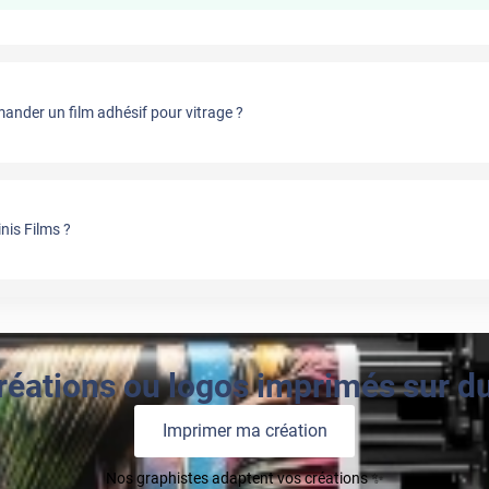
nder un film adhésif pour vitrage ?
nis Films ?
réations ou logos imprimés sur du 
Imprimer ma création
Nos graphistes adaptent vos créations ✨