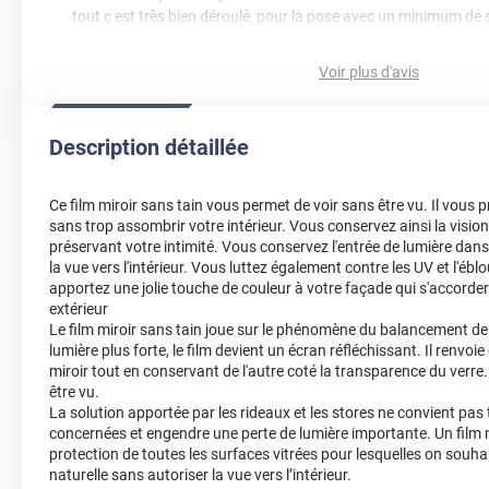
tout c est très bien déroulé, pour la pose avec un minimum de s
video du site, il n y a pas de pblmes
Voir plus d'avis
*****
Il y a 2241 jours
bien le produit correspond à mes attentes
Description détaillée
*****
Il y a 1478 jours
Le film n’est pas cuivré et on voit clairement à travers (sans t
côtés il y a un effet miroir, le résultat est clairement décevant
Ce film miroir sans tain vous permet de voir sans être vu. Il vous 
autant de temps à le poser
sans trop assombrir votre intérieur. Vous conservez ainsi la vision 
préservant votre intimité. Vous conservez l'entrée de lumière dans
la vue vers l'intérieur. Vous luttez également contre les UV et l'éb
apportez une jolie touche de couleur à votre façade qui s'accorde
extérieur
Le film miroir sans tain joue sur le phénomène du balancement de l
lumière plus forte, le film devient un écran réfléchissant. Il renvo
miroir tout en conservant de l'autre coté la transparence du verre.
être vu.
La solution apportée par les rideaux et les stores ne convient pas
concernées et engendre une perte de lumière importante. Un film m
protection de toutes les surfaces vitrées pour lesquelles on souha
naturelle sans autoriser la vue vers l’intérieur.