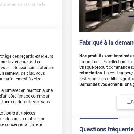
oin et en s en tenant a la
Fabriqué à la deman
ain??). En plus des deux
 surtout après avoir passer
Nos produits sont imprimés 
protège des regards extérieurs
proposons des collections exc
sur l'extérieure tout en
Chaque produit commandé sur 
 votre intérieur sans autoriser
rétractation
. La couleur perç
louissement. De plus, vous
testez nos échantillons gratuit
ra parfaitement à votre
Demandez vos échantillons gr
a lumière : en réaction à une
ie d'un côté l'image comme un
 Il permet donc de voir sans
D
 toujours aux pièces
iroir sans tain offre une
ite conserver la lumière
Questions fréquente