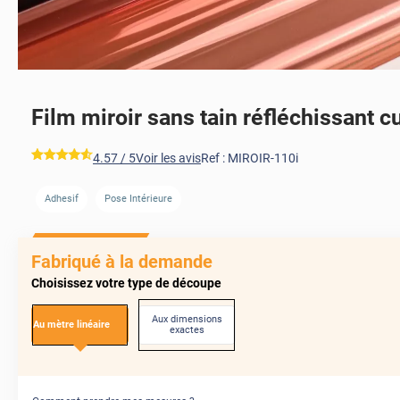
Film miroir sans tain réfléchissant c
AVANT
*****
4.57
/ 5
Voir les avis
Ref :
MIROIR-110i
Adhesif
Pose Intérieure
AVANT
Fabriqué à la demande
Choisissez votre type de découpe
Aux dimensions
Au mètre linéaire
exactes