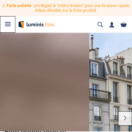
⚠️
Forte activité
: privilégiez le "mètre linéaire" pour une livraison rapide.
Délais détaillés sur la fiche produit.
Film dépoli bronze