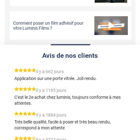
Comment poser un film adhésif pour
vitre Luminis Films ?
Avis de nos clients
*****
Il y a 662 jours
Application sur une porte vitrée. Joli rendu.
*****
Il y a 1185 jours
C'est le 2e achat chez luminis, toujours conforme à mes
attentes.
*****
Il y a 1884 jours
Très belle qualité, facile à poser et très beau rendu,
correspond à mon attente
*****
Il y a 3223 jours