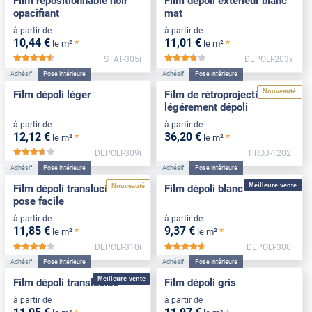
Film repositionnable noir
Film dépoli extérieur blanc
opacifiant
mat
à partir de
à partir de
10
,44
€
11
,01
€
*
*
le m²
le m²
STAT-305i
DEPOLI-203x
*****
*****
Adhésif
Pose Intérieure
Adhésif
Pose Intérieure
Nouveauté
Film dépoli léger
Film de rétroprojection
légérement dépoli
à partir de
à partir de
12
,12
€
36
,20
€
*
*
le m²
le m²
DEPOLI-309i
PROJ-1202i
*****
Adhésif
Pose Intérieure
Adhésif
Pose Intérieure
Meilleure vente
Nouveauté
Film dépoli translucide
Film dépoli blanc
pose facile
à partir de
à partir de
11
,85
€
9
,37
€
*
*
le m²
le m²
DEPOLI-310i
DEPOLI-300i
*****
*****
Adhésif
Pose Intérieure
Adhésif
Pose Intérieure
Meilleure vente
Film dépoli translucide
Film dépoli gris
à partir de
à partir de