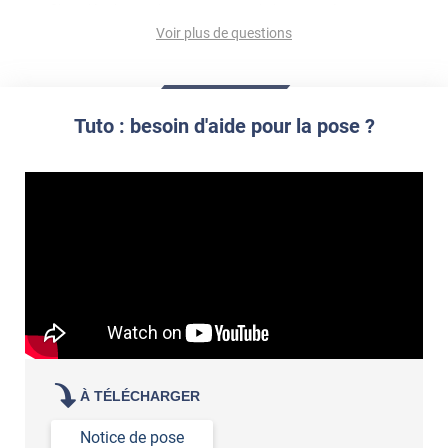
Les films dépolis ont-ils un impact sur la luminosité
Le type de vitrage
d'une pièce ?
Voir plus de questions
Les dimensions du vitrage
Si vous avez besoin d'un service de pose ou pas
Quelle est la différence entre un film dépoli blanc et un
film dépoli translucide ?
Tuto : besoin d'aide pour la pose ?
DEPOLI-301i
film dépoli teinté
DEPOLI-300i
À TÉLÉCHARGER
Notice de pose