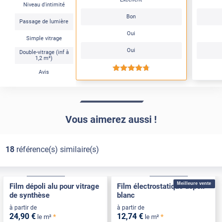
Niveau d'intimité
Bon
Passage de lumière
Oui
Simple vitrage
Oui
Double-vitrage (inf à
1,2 m²)
*****
Avis
Vous aimerez aussi !
18
référence(s) similaire(s)
Adhésif
Pose Intérieure
Électrostatique
Pose Intérieure
Meilleure vente
Film dépoli alu pour vitrage
Film électrostatique dépoli
de synthèse
blanc
à partir de
à partir de
24
,90
€
12
,74
€
*
*
le m²
le m²