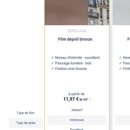
DEPOLI-306i
Film dépoli bronze
F
Niveau d'intimité : excellent
Nive
Passage lumière : bon
Pass
Finition unie bronze
Fini
à partir de
11
,97
€
*
le m²
Adhésif
Type de film
Intérieure
Type de pose
Excellent