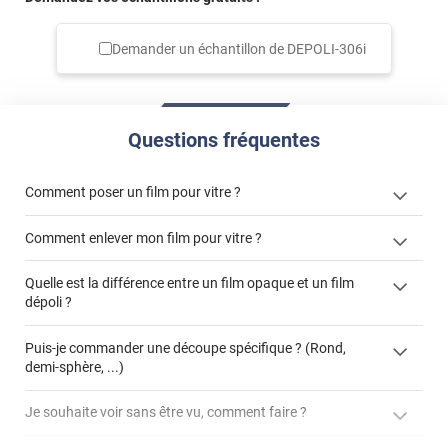
Demander un échantillon de
DEPOLI-306i
Questions fréquentes
Comment poser un film pour vitre ?
Comment enlever mon film pour vitre ?
Quelle est la différence entre un film opaque et un film
dépoli ?
enlever un film adhésif pour vitre
cet article
film dépoli
enlever et stocker
Puis-je commander une découpe spécifique ? (Rond,
cet
votre film électrostatique pour vitre
demi-sphère, ...)
article
film opaque
formulaire de
Je souhaite voir sans être vu, comment faire ?
devis
demander un devis de pose
La référence produit concernée
films effet miroir