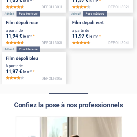
11
,05
€
11
,97
€
*
*
le m²
le m²
DEPOLI-301i
DEPOLI-302i
*****
*****
Adhésif
Pose Intérieure
Adhésif
Pose Intérieure
Film dépoli rose
Film dépoli vert
à partir de
à partir de
11
,94
€
11
,97
€
*
*
le m²
le m²
DEPOLI-303i
DEPOLI-304i
*****
*****
Adhésif
Pose Intérieure
Film dépoli bleu
à partir de
11
,97
€
*
le m²
DEPOLI-305i
*****
Confiez la pose à nos professionnels