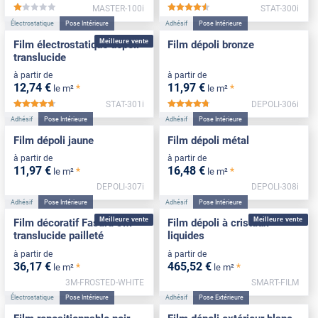
MASTER-100i
STAT-300i
*****
*****
Électrostatique
Pose Intérieure
Adhésif
Pose Intérieure
Meilleure vente
Film électrostatique dépoli
Film dépoli bronze
translucide
à partir de
à partir de
12
,74
€
11
,97
€
*
*
le m²
le m²
STAT-301i
DEPOLI-306i
*****
*****
Adhésif
Pose Intérieure
Adhésif
Pose Intérieure
Film dépoli jaune
Film dépoli métal
à partir de
à partir de
11
,97
€
16
,48
€
*
*
le m²
le m²
DEPOLI-307i
DEPOLI-308i
Adhésif
Pose Intérieure
Adhésif
Pose Intérieure
Meilleure vente
Meilleure vente
Film décoratif Fasara 3M
Film dépoli à cristaux
translucide pailleté
liquides
à partir de
à partir de
36
,17
€
465
,52
€
*
*
le m²
le m²
3M-FROSTED-WHITE
SMART-FILM
Électrostatique
Pose Intérieure
Adhésif
Pose Extérieure