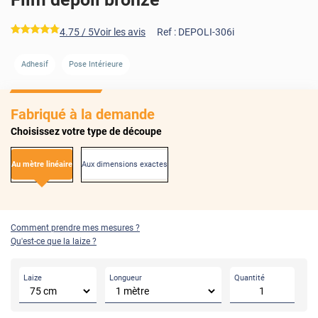
*****
4.75
/ 5
Voir les avis
Ref :
DEPOLI-306i
Adhesif
Pose Intérieure
Fabriqué à la demande
Choisissez votre type de découpe
Au mètre linéaire
Aux dimensions exactes
Comment prendre mes mesures ?
Qu'est-ce que la laize ?
Laize
Longueur
Quantité