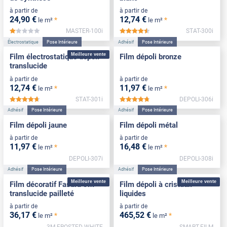
à partir de
à partir de
24
,90
€
12
,74
€
*
*
le m²
le m²
MASTER-100i
STAT-300i
*****
*****
Électrostatique
Pose Intérieure
Adhésif
Pose Intérieure
Meilleure vente
Film électrostatique dépoli
Film dépoli bronze
translucide
à partir de
à partir de
12
,74
€
11
,97
€
*
*
le m²
le m²
STAT-301i
DEPOLI-306i
*****
*****
Adhésif
Pose Intérieure
Adhésif
Pose Intérieure
Film dépoli jaune
Film dépoli métal
à partir de
à partir de
11
,97
€
16
,48
€
*
*
le m²
le m²
DEPOLI-307i
DEPOLI-308i
Adhésif
Pose Intérieure
Adhésif
Pose Intérieure
Meilleure vente
Meilleure vente
Film décoratif Fasara 3M
Film dépoli à cristaux
translucide pailleté
liquides
à partir de
à partir de
36
,17
€
465
,52
€
*
*
le m²
le m²
3M-FROSTED-WHITE
SMART-FILM