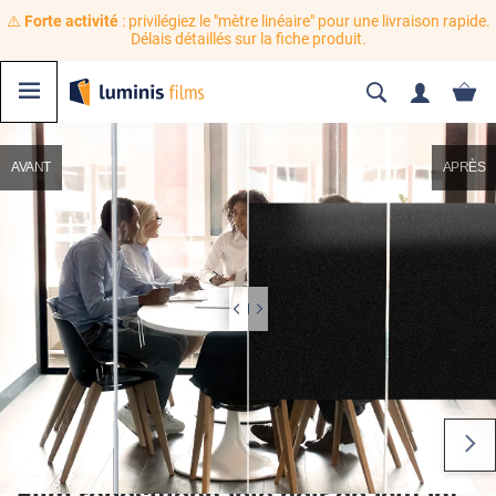
⚠️
Forte activité
: privilégiez le "mètre linéaire" pour une livraison rapide.
Délais détaillés sur la fiche produit.
AVANT
APRÈS
Film repositionnable noir opacifiant