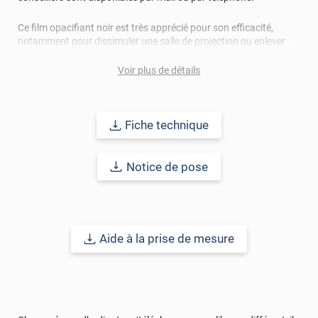
Ce film opacifiant noir est très apprécié pour son efficacité,
notamment pour dissimuler une salle de projection ou enlever
l'effet miroir derrière des rayonnages. Ainsi posé, il permet
également de cacher la vue et de vous
protéger du vis-à-vis.
Voir plus de détails
Remarques importantes
: Pour un meilleur aperçu des films
n’hésitez pas à nous contacter pour une demande d’échantillon
Fiche technique
gratuit.
La surface à coller doit être exempte de poussière, de graisse ou
de tout autre contaminant. Certains matériaux comme le
Notice de pose
polycarbonate peuvent générer des problèmes de bullage. Un
test de compatibilité est donc recommandé.
Aide à la prise de mesure