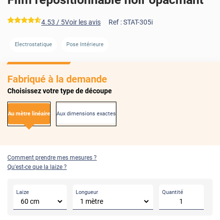
*****
4.53
/ 5
Voir les avis
Ref :
STAT-305i
AVANT
APRÈS
Electrostatique
Pose Intérieure
Fabriqué à la demande
Choisissez votre type de découpe
Au mètre linéaire
Aux dimensions exactes
Comment prendre mes mesures ?
Qu'est-ce que la laize ?
Laize
Longueur
Quantité