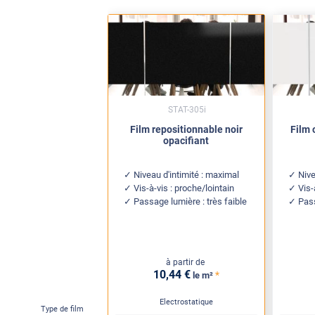
STAT-305i
Film repositionnable noir
Film 
opacifiant
Niveau d'intimité : maximal
Nive
Vis-à-vis : proche/lointain
Vis-
Passage lumière : très faible
Pas
à partir de
10
,44
€
*
le m²
Electrostatique
Type de film