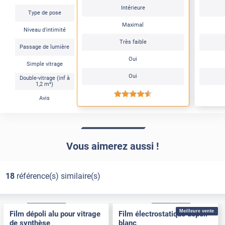
Intérieure
Type de pose
Maximal
Niveau d'intimité
Très faible
Passage de lumière
Oui
Simple vitrage
Oui
Double-vitrage (inf à
1,2 m²)
*****
Avis
Vous aimerez aussi !
18
référence(s) similaire(s)
Adhésif
Pose Intérieure
Électrostatique
Pose Intérieure
Meilleure vente
Film dépoli alu pour vitrage
Film électrostatique dépoli
de synthèse
blanc