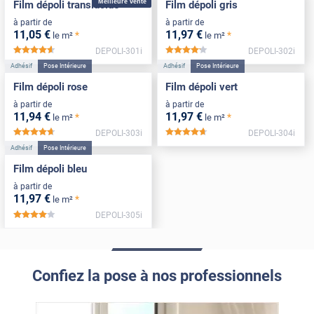
Meilleure vente
Film dépoli translucide
Film dépoli gris
à partir de
à partir de
11
,05
€
11
,97
€
*
*
le m²
le m²
DEPOLI-301i
DEPOLI-302i
*****
*****
Adhésif
Pose Intérieure
Adhésif
Pose Intérieure
Film dépoli rose
Film dépoli vert
à partir de
à partir de
11
,94
€
11
,97
€
*
*
le m²
le m²
DEPOLI-303i
DEPOLI-304i
*****
*****
Adhésif
Pose Intérieure
Film dépoli bleu
à partir de
11
,97
€
*
le m²
DEPOLI-305i
*****
Confiez la pose à nos professionnels