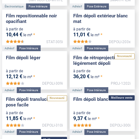
Électrostatique
Pose Intérieure
Adhésif
Pose Extérieure
Film repositionnable noir
Film dépoli extérieur blanc
opacifiant
mat
à partir de
à partir de
10
,44
€
11
,01
€
*
*
le m²
le m²
STAT-305i
DEPOLI-203x
*****
*****
Adhésif
Pose Intérieure
Adhésif
Pose Intérieure
Nouveauté
Film dépoli léger
Film de rétroprojection
légérement dépoli
à partir de
à partir de
12
,12
€
36
,20
€
*
*
le m²
le m²
DEPOLI-309i
PROJ-1202i
*****
Adhésif
Pose Intérieure
Adhésif
Pose Intérieure
Meilleure vente
Nouveauté
Film dépoli translucide
Film dépoli blanc
pose facile
à partir de
à partir de
11
,85
€
9
,37
€
*
*
le m²
le m²
DEPOLI-310i
DEPOLI-300i
*****
*****
Adhésif
Pose Intérieure
Adhésif
Pose Intérieure