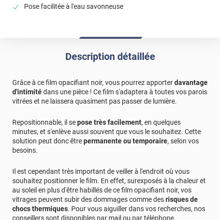
Pose facilitée à l'eau savonneuse
*****
Il y a 1268 jours
Livreur adorable
*****
Il y a 1675 jours
Description détaillée
Installé en fond sur mon aquarium, bonne qualité et facile
à poser. à voir maintenant pour la tenue dans le temps.
Grâce à ce film opacifiant noir, vous pourrez apporter
davantage
*****
Il y a 1816 jours
d'intimité
dans une pièce ! Ce film s'adaptera à toutes vos parois
Facile à posé rendu parfait je recommande
vitrées et ne laissera quasiment pas passer de lumière.
*****
Il y a 847 jours
Repositionnable, il se
pose très facilement
, en quelques
Utiliser pour cacher l'intérieur d'une vitrine. Le
minutes, et s'enlève aussi souvent que vous le souhaitez. Cette
repositionnement est idéale. Malheureusement il reste
solution peut donc être
permanente ou temporaire
, selon vos
quelque trace d'eau! Le rendu reste convenable.
besoins.
*****
Il y a 1095 jours
Il est cependant très important de veiller à l'endroit où vous
Tout les morceaux avaient pas la même dimension
souhaitez positionner le film. En effet, surexposés à la chaleur et
au soleil en plus d'être habillés de ce film opacifiant noir, vos
vitrages peuvent subir des dommages comme des
risques de
chocs thermiques
. Pour vous aiguiller dans vos recherches, nos
conseillers sont disponibles par mail ou par téléphone.