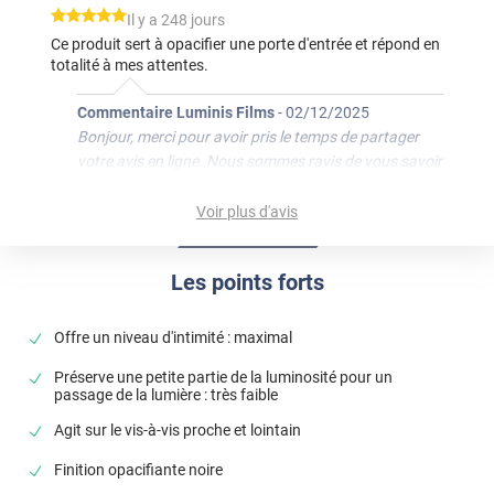
*****
Il y a 248 jours
Ce produit sert à opacifier une porte d'entrée et répond en
totalité à mes attentes.
Commentaire Luminis Films
-
02/12/2025
Bonjour, merci pour avoir pris le temps de partager
votre avis en ligne. Nous sommes ravis de vous savoir
satisfait ! 🥰 N'hésitez pas à parler de nous autour de
vous. 😊 Bonne journée, L'équipe Luminis Films
Voir plus d'avis
*****
Il y a 370 jours
Facile à poser et explications dans le carton
Les points forts
*****
Il y a 691 jours
Offre un niveau d'intimité : maximal
Très bien.
Préserve une petite partie de la luminosité pour un
*****
Il y a 906 jours
passage de la lumière : très faible
Équipe géniale, impressions géniales (énormément de
print, environ 70m linéaire commandés pour une
Agit sur le vis-à-vis proche et lointain
exposition) , je ne sais pas comment les remercier ils ont
Finition opacifiante noire
été d'une réactivité et d'un professionnalisme
irréprochable et en plus : ils sont vraiment super sympa!