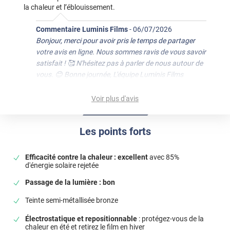
la chaleur et l’éblouissement.
Commentaire Luminis Films
-
06/07/2026
Bonjour, merci pour avoir pris le temps de partager
votre avis en ligne. Nous sommes ravis de vous savoir
satisfait ! 🥰 N'hésitez pas à parler de nous autour de
vous. 😊 Bonne journée, L'équipe Luminis Films
*****
Il y a 95 jours
Voir plus d'avis
J’ai trouvé ce film solaire vraiment efficace, il fait bien son
travail. La pose est assez simple grâce au côté
repositionnable, et la teinte bronze rend très bien, c’est
Les points forts
sobre et élégant sur la vitre.
*****
Il y a 266 jours
Efficacité contre la chaleur : excellent
avec 85%
d'énergie solaire rejetée
Après l’installation sur le vélux à l’extérieur et la
température a baissé sensiblement. Il faut juste faire
Passage de la lumière : bon
attention à utiliser des bons outils car le film est sensible
aux rayures.
Teinte semi-métallisée bronze
Commentaire Luminis Films
-
16/11/2025
Électrostatique et repositionnable
: protégez-vous de la
chaleur en été et retirez le film en hiver
Bonjour Elias, Nous vous remercions pour ce retour