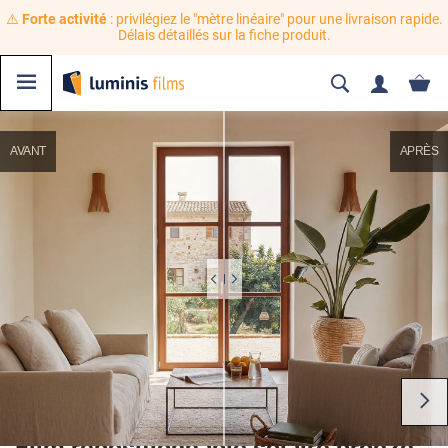
⚠️
Forte activité
: privilégiez le "mètre linéaire" pour une livraison rapide.
Délais détaillés sur la fiche produit.
AVANT
APRÈS
Film repositionnable solaire bronze