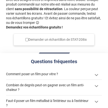
produit commandé sur notre site est réalisé aux mesures du
*****
Il y a 1450 jours
client
sans possibilité de rétractation
. La couleur perçue peut
Pose facile en suivant bien les conseils donnés. Permets
varier suivant les écrans. Avant de passer commande, testez
de repousser les rayons du soleil sans assombrir la pièce.
nos échantillons gratuits ! Et évitez ainsi de ne pas être satisfait,
Peut éventuellement se retirer l'hiver. Bon produit
ou de vous tromper 😉
Demandez vos échantillons gratuits !
*****
Il y a 1464 jours
Film performant
Demander un échantillon de
STAT-208ix
*****
Il y a 1474 jours
Livraison très rapide et la marchandise est très bien
emballée !!!
Questions fréquentes
*****
Il y a 1796 jours
Film repositionnable, et sur mesure ce qui est un vrai
plaisir. Soleil atténué, belle couleur dans la pièce. Facile à
Comment poser un film pour vitre ?
poser, seule (si on ne compte pas les 3 chiens qui ne
demandaient qu'à aider...) je recommande le site, le
Combien de degrés peut-on gagner avec un film anti-
produit et la livraison rapide
chaleur ?
*****
Il y a 1847 jours
Top du top !!! Super efficace !!!
Faut-il poser un film métallisé à l'intérieur ou à l'extérieur
?