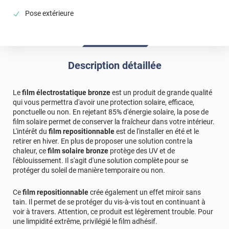
concret. La baisse de température sur un Velux est un
Pose extérieure
excellent résultat ! Et votre conseil sur les outils est
précieux pour d’autres utilisateurs. Bonne journée,
L'équipe Luminis Films
*****
Il y a 268 jours
Description détaillée
Produit efficace, on sent la différence
Le
film électrostatique bronze
est un produit de grande qualité
Commentaire Luminis Films
-
14/11/2025
qui vous permettra d'avoir une protection solaire, efficace,
Bonjour Marion, Un grand merci pour votre message !
ponctuelle ou non. En rejetant 85% d'énergie solaire, la pose de
Savoir que vous ressentez une vraie différence après
film solaire permet de conserver la fraîcheur dans votre intérieur.
la pose du film nous fait très plaisir. Bonne journée,
L'intérêt du
film repositionnable
est de l'installer en été et le
retirer en hiver. En plus de proposer une solution contre la
L'équipe Luminis Films
chaleur, ce
film solaire bronze
protège des UV et de
l'éblouissement. Il s'agit d'une solution complète pour se
*****
Il y a 371 jours
protéger du soleil de manière temporaire ou non.
Très bonne efficacité
*****
Il y a 386 jours
Ce
film repositionnable
crée également un effet miroir sans
tain. Il permet de se protéger du vis-à-vis tout en continuant à
film efficace pose facile grâce à l'explication et aux tutos
voir à travers. Attention, ce produit est légèrement trouble. Pour
films commandés réalisés aux tailles exactes demandées,
une limpidité extrême, privilégié le film adhésif.
chaque film étant annoté de la taille en question. Merci