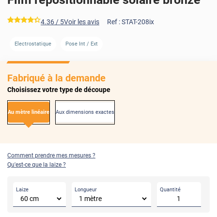
*****
4.36
/ 5
Voir les avis
Ref :
STAT-208ix
AVANT
APRÈS
Electrostatique
Pose Int / Ext
Fabriqué à la demande
Choisissez votre type de découpe
Au mètre linéaire
Aux dimensions exactes
Comment prendre mes mesures ?
Qu'est-ce que la laize ?
Laize
Longueur
Quantité