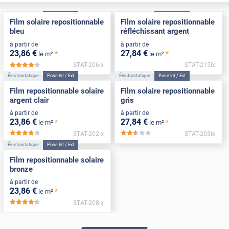
Électrostatique
Pose Int / Ext
Électrostatique
Pose Int / Ext
Film solaire repositionnable
Film solaire repositionnable
bleu
réfléchissant argent
à partir de
à partir de
23
,86
€
27
,84
€
*
*
le m²
le m²
STAT-206ix
STAT-215ix
*****
Électrostatique
Pose Int / Ext
Électrostatique
Pose Int / Ext
Film repositionnable solaire
Film solaire repositionnable
argent clair
gris
à partir de
à partir de
23
,86
€
27
,84
€
*
*
le m²
le m²
STAT-202ix
STAT-203ix
*****
*****
Électrostatique
Pose Int / Ext
Film repositionnable solaire
bronze
à partir de
23
,86
€
*
le m²
STAT-208ix
*****