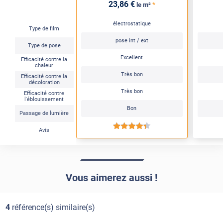
ne demandait pas de le passer à l'eau savonneuse comme
23
,86
€
*
le m²
vos autres produits ( déjà utilisiés à l'exterieur de ma
véranda)
électrostatique
Type de film
pose int / ext
Commentaire Luminis Films
-
14/11/2025
Type de pose
Bonjour Christian, Merci pour votre retour ! Nous
Excellent
Efficacité contre la
sommes ravis que le film ait été facile à poser et
chaleur
efficace pour atténuer la luminosité. Concernant la
Très bon
Efficacité contre la
décoloration
pose, même les films électrostatiques nécessitent un
Très bon
Efficacité contre
léger passage à l’eau savonneuse pour bien adhérer,
l'éblouissement
comme précisé dans nos notices. Bonne journée,
Bon
Passage de lumière
L'équipe Luminis Films
*****
Avis
Vous aimerez aussi !
4
référence(s) similaire(s)