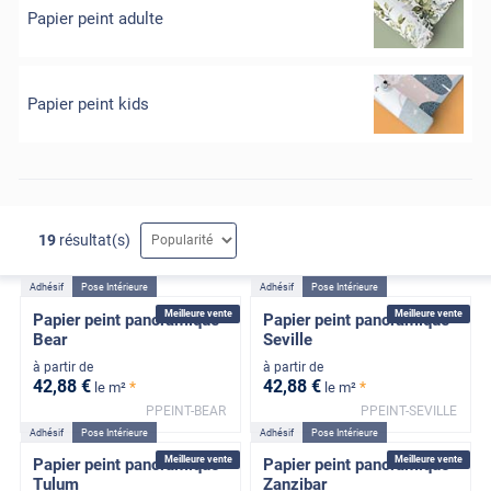
Papier peint adulte
Papier peint kids
19
résultat(s)
Adhésif
Pose Intérieure
Adhésif
Pose Intérieure
Meilleure vente
Meilleure vente
Papier peint panoramique
Papier peint panoramique
Bear
Seville
à partir de
à partir de
42
,88
€
42
,88
€
*
*
le m²
le m²
PPEINT-BEAR
PPEINT-SEVILLE
Adhésif
Pose Intérieure
Adhésif
Pose Intérieure
Meilleure vente
Meilleure vente
Papier peint panoramique
Papier peint panoramique
Tulum
Zanzibar