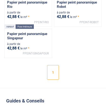
Papier peint panoramique
Papier peint panoramique
Rio
Robot
à partir de
à partir de
42
,88
€
42
,88
€
*
*
le m²
le m²
PPEINT-RIO
PPEINT-ROBOT
Adhésif
Pose Intérieure
Papier peint panoramique
Singapour
à partir de
42
,88
€
*
le m²
PPEINT-SINGAPOUR
1
Guides & Conseils