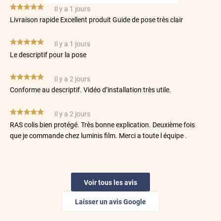
*****
Il y a 1 jours
Livraison rapide Excellent produit Guide de pose très clair
*****
Il y a 1 jours
Le descriptif pour la pose
*****
Il y a 2 jours
Conforme au descriptif. Vidéo d’installation très utile.
*****
Il y a 2 jours
RAS colis bien protégé. Très bonne explication. Deuxième fois
que je commande chez luminis film. Merci a toute l équipe .
*****
Il y a 2 jours
Les films correspondent parfaitement à l'attendu
Voir tous les avis
*****
Il y a 2 jours
Laisser un avis Google
Très bon contact, commande rapide,et expédition rapide,très
bien emballer