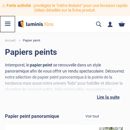
⚠️
Forte activité
: privilégiez le "mètre linéaire" pour une livraison rapide.
Délais détaillés sur la fiche produit.
Accueil
Papier peint
Papiers peints
Intemporel, le
papier peint
se renouvelle dans un style
panoramique afin de vous offrir un rendu spectaculaire. Découvrez
notre sélection de papier peint panoramique à la pointe de la
tendance mais aussi notre univers "kids" pour habiller et décorer la
chambre de vos tout petits. Déjà préencollés, nos papiers ne
contiennent aucune substances plastiques et sont fabriqués en
Lire la suite
France afin de vous offrir le meilleur rapport qualité-environnement
possible. Imprimé à la commande dans nos ateliers, vous serez
surpris par le rendu qualitatif exceptionnel de ces superbes papiers
Papier peint panoramique
Voir tout
peints décoratifs !