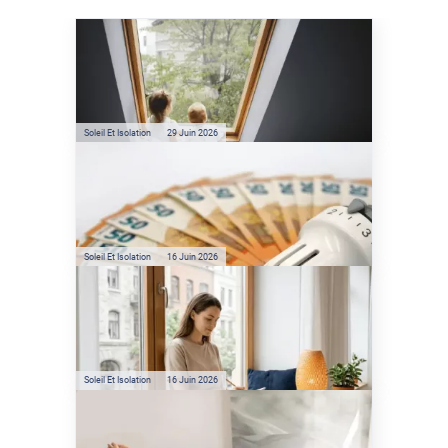
Soleil Et Isolation
07 Juil. 2026
Véranda et Velux : Comment
bloquer jusqu'à 80% de
l'énergie solaire sans
climatisation ?
Soleil Et Isolation
29 Juin 2026
Film anti-chaleur : quelles
sont les économies d’énergie
réelles ?
Soleil Et Isolation
16 Juin 2026
Préservez votre logement de
la chaleur : les conseils de
Jamy de C'est Pas Sorcier
Soleil Et Isolation
16 Juin 2026
Comment protéger sa