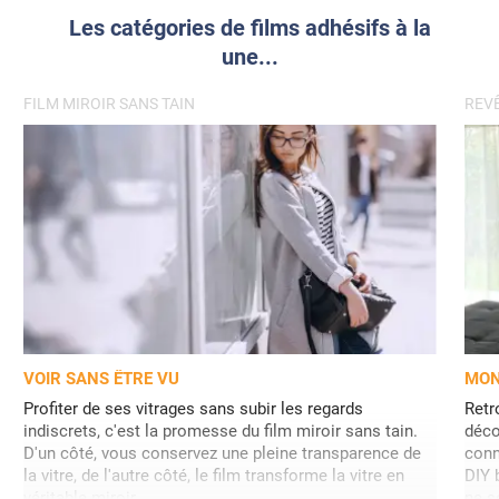
Les catégories de films adhésifs à la
une...
FILM MIROIR SANS TAIN
REVÊ
VOIR SANS ÊTRE VU
MON
Profiter de ses vitrages sans subir les regards
Retr
indiscrets, c'est la promesse du film miroir sans tain.
déco
D'un côté, vous conservez une pleine transparence de
conn
la vitre, de l'autre côté, le film transforme la vitre en
DIY 
véritable miroir.
ne s