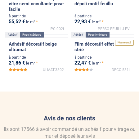
vitre semi occultante pose
dépoli motif feuillu
facile
à partir de
à partir de
55
,52
€
22
,93
€
*
*
le m²
le m²
IPC-002i
PERSO-FEUILLU-FV
Adhésif
Pose Intérieure
Adhésif
Pose Intérieure
Nouveauté
Adhésif décoratif beige
Film décoratif effet verre
ultramat
strié
à partir de
à partir de
21
,86
€
22
,47
€
*
*
le m²
le m²
ULMAT-3302
DECO-531i
*****
*****
Avis de nos clients
Ils sont
17566
à avoir commandé
un adhésif pour vitrage ou
mur
et déposé leur avis